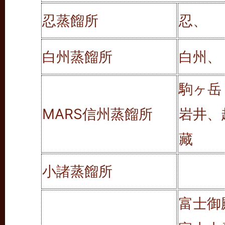
忍蒸餾所
忍、
白州蒸餾所
白州、
駒ヶ岳
MARS信州蒸餾所
岩井、
藏
小諸蒸餾所
富士御