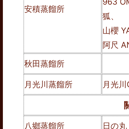
963 O
安積蒸餾所
狐、
山櫻 Y
阿尺 A
秋田蒸餾所
月光川蒸餾所
月光川G
八鄉蒸餾所
日の丸