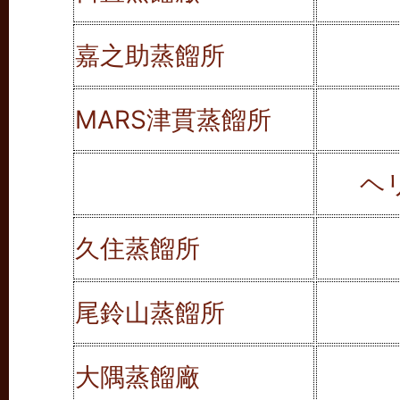
嘉之助蒸餾所
MARS津貫蒸餾所
ヘ
久住蒸餾
所
尾鈴山蒸餾所
大隅蒸餾廠