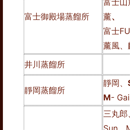
富士山
富士御殿場蒸餾所
薰
、
富士FU
薰風、
井川蒸餾所
靜岡、
靜岡蒸餾所
M
- Ga
三丸郎、
Sun、