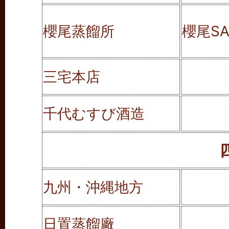
櫻尾蒸餾所
櫻尾SA
三宅本店
千代むすび酒造
九州・沖縄地方
日置蒸餾廠