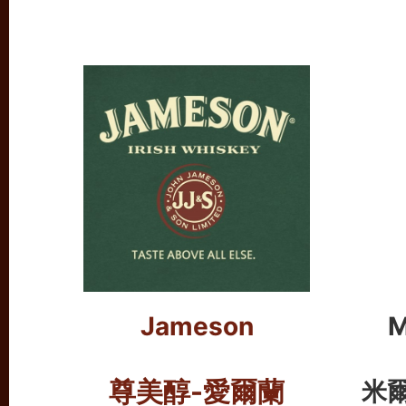
Jameson
M
尊美醇
-愛爾蘭
米