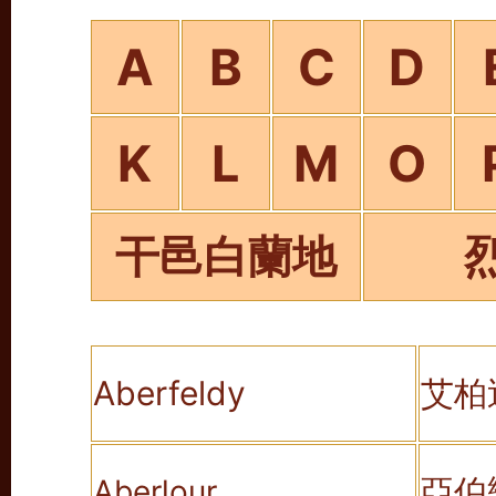
A
B
C
D
K
L
M
O
干邑白蘭地
Aberfeldy
艾柏
亞伯
Aberlour