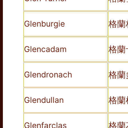
格蘭
Glenburgie
格蘭
Glencadam
格蘭
Glendronach
格蘭
Glendullan
格蘭
Glenfarclas