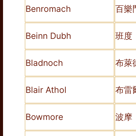
Benromach
百樂
Beinn Dubh
班度
Bladnoch
布萊
Blair Athol
布雷
Bowmore
波摩