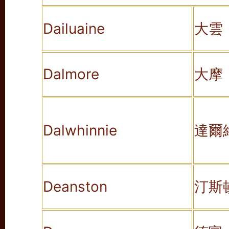
Dailuaine
大雲
Dalmore
大摩
Dalwhinnie
達爾
Deanston
汀斯