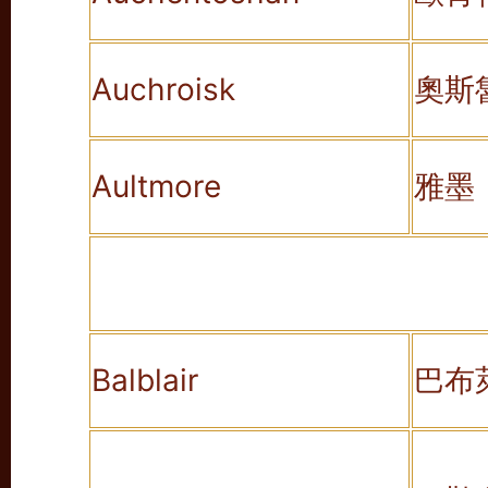
Auchroisk
奧斯
Aultmore
雅墨
Balblair
巴布