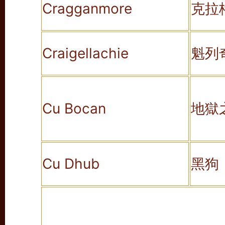
Cragganmore
克拉
Craigellachie
魁列
Cu Bocan
地獄
Cu Dhub
黑狗