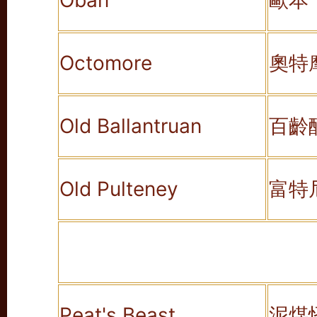
Oban
歐本
Octomore
奧特
Old Ballantruan
百齡
Old Pulteney
富特
Peat's Beast
泥煤