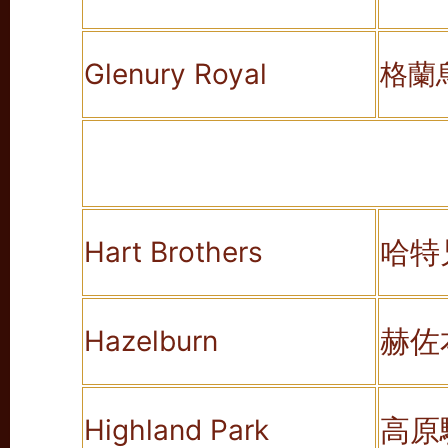
Glenury Royal
格蘭
哈特
Hart Brothers
赫佐
Hazelburn
高原
Highland Park