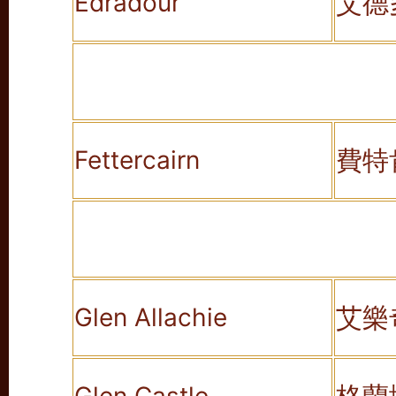
艾德
Edradour
費特
Fettercairn
艾樂
Glen Allachie