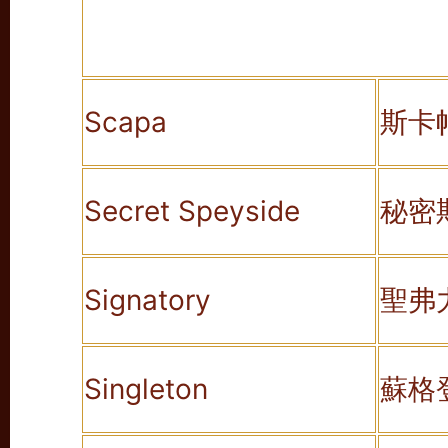
Scapa
斯卡
Secret Speyside
秘密
Signatory
聖弗
Singleton
蘇格