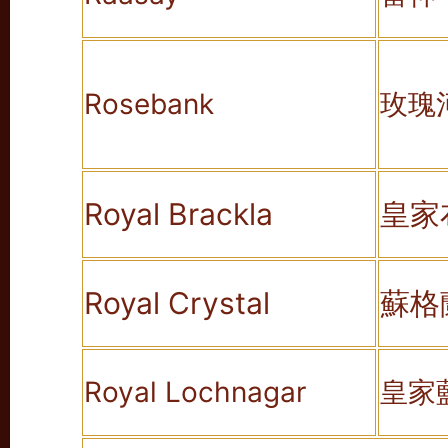
Rosebank
玫瑰
Royal Brackla
皇家
Royal Crystal
蘇格
Royal Lochnagar
皇家