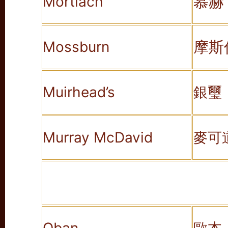
慕赫
Mortlach
摩斯
Mossburn
Muirhead’s
銀璽
Murray McDavid
麥可