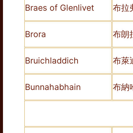
Braes of Glenlivet
布拉
Brora
布朗
Bruichladdich
布萊
Bunnahabhain
布納