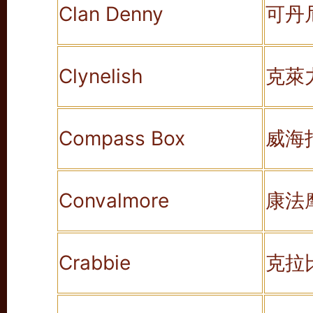
Clan Denny
可丹
Clynelish
克萊
Compass Box
威海
Convalmore
康法
Crabbie
克拉