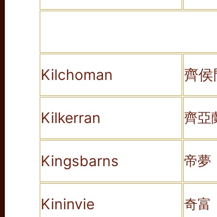
Kilchoman
齊侯
Kilkerran
齊亞
Kingsbarns
帝夢
Kininvie
奇富