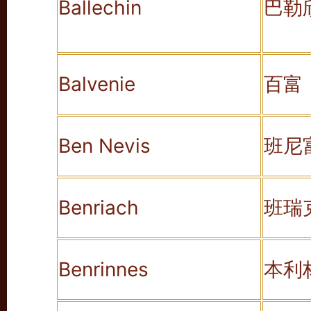
Ballechin
巴勒
Balvenie
百富
Ben Nevis
班尼
Benriach
班瑞
Benrinnes
本利