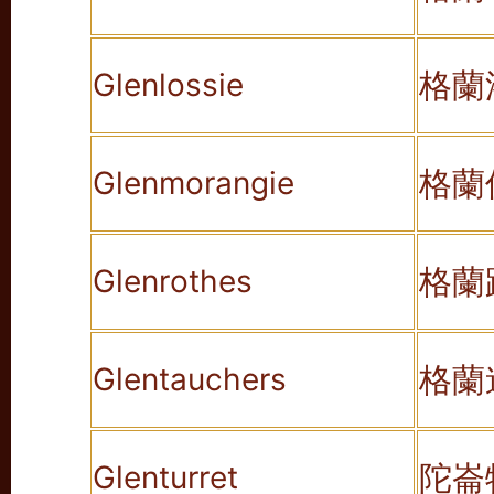
格蘭
Glenlossie
格蘭
Glenmorangie
格蘭
Glenrothes
格蘭
Glentauchers
陀崙
Glenturret