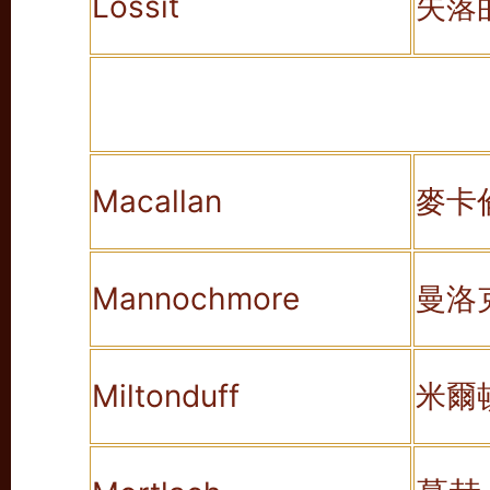
Lossit
失落
Macallan
麥卡
Mannochmore
曼洛
Miltonduff
米爾