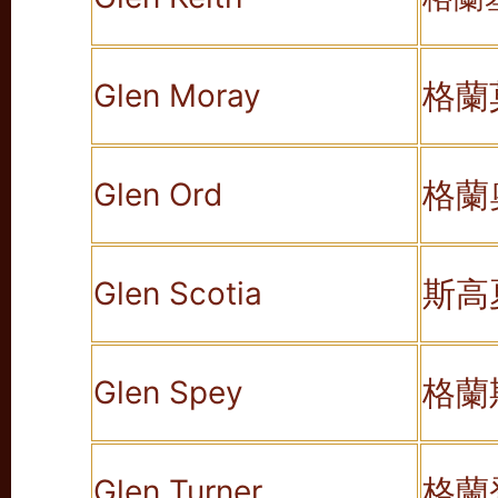
格蘭
Glen Moray
格蘭
Glen Ord
斯高
Glen Scotia
格蘭
Glen Spey
格蘭
Glen Turner