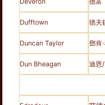
Deveron
德富
Dufftown
德夫
Duncan Taylor
鄧肯
Dun Bheagan
迪恩