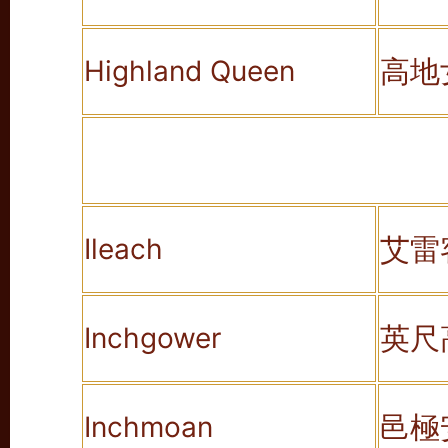
高地
Highland Queen
艾雷
Ileach
英尺
Inchgower
邑極
Inchmoan