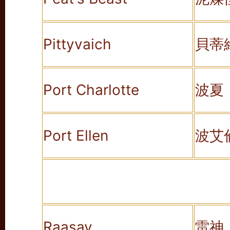
Pittyvaich
貝蒂
Port Charlotte
波夏
Port Ellen
波艾
Raasay
雷神