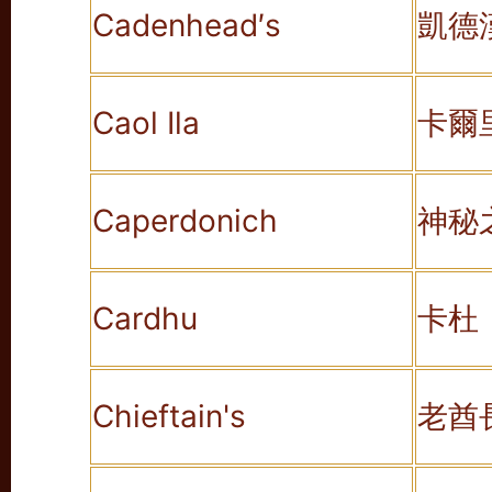
Cadenhead′s
凱德
Caol Ila
卡爾
Caperdonich
神秘
Cardhu
卡杜
Chieftain's
老酋