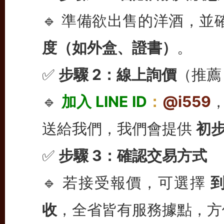
🔹 準備欲出售的洋酒，並
度（如外盒、證書）
。
✅
步驟 2：線上詢價
（推薦 
🔹
加入 LINE ID
：
@i559
送給我們，我們會提供
初
✅
步驟 3：確認交易方式
🔹 若接受報價，可選擇
收
，全省皆有服務據點，方