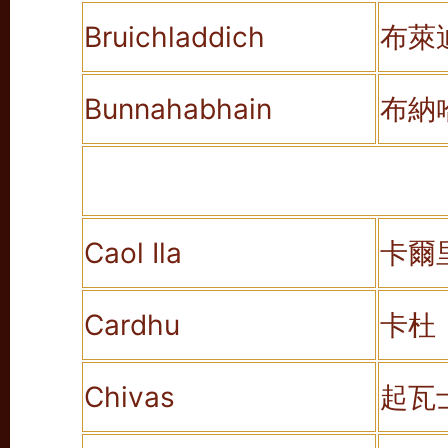
Bruichladdich
布萊
Bunnahabhain
布納
Caol Ila
卡爾
Cardhu
卡杜
Chivas
起瓦