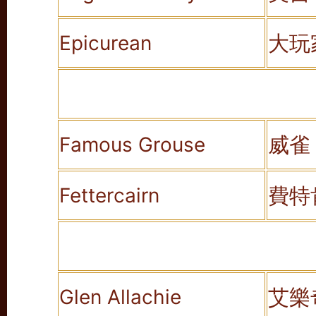
大玩
Epicurean
威雀
Famous Grouse
費特
Fettercairn
艾樂
Glen Allachie