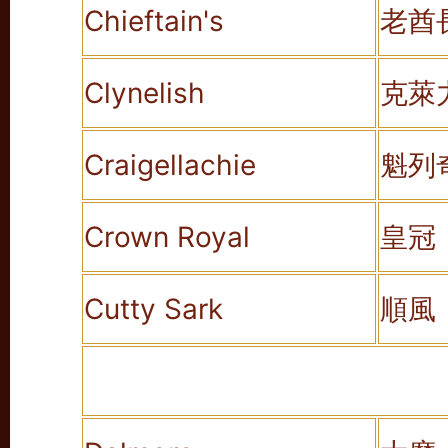
Chieftain's
老酋
Clynelish
克萊
Craigellachie
魁列
Crown Royal
皇冠
Cutty Sark
順風