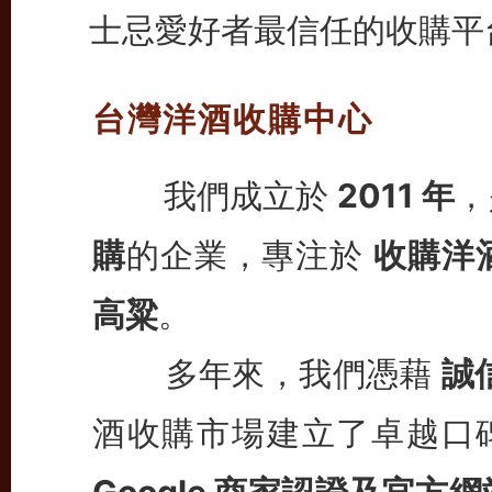
士忌愛好者最信任的收購平
台灣洋酒收購中心
我們成立於
2011 年
，
購
的企業，專注於
收購洋
高粱
。
多年來，我們憑藉
誠
酒收購市場建立了卓越口
Google 商家認證及官方網