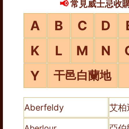
📢
常見威士忌收購品
A
B
C
D
K
L
M
N
Y
干邑白蘭地
Aberfeldy
艾柏
亞伯
Aberlour