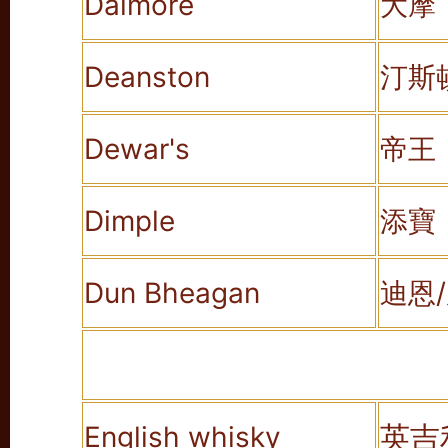
Dalmore
大摩
Deanston
汀斯
Dewar's
帝王
Dimple
添寶
Dun Bheagan
迪恩
英吉
English whisky