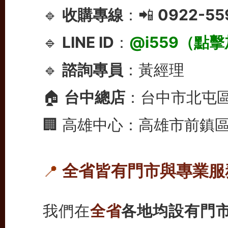
🔹
收購專線
：📲
0922-55
🔹
LINE ID
：
@i559（點
🔹
諮詢專員
：黃經理
🏠
台中總店
：台中市北屯區
🏢 高雄中心：高雄市前鎮
全省皆有門市與專業服
📍
我們在
全省
各地均設有門