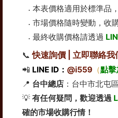
本表價格適用於標準品
市場價格隨時變動，收
最終收購價格請透過
LIN
快速詢價 | 立即聯絡我
📞
📲
LINE ID：
@i559
（
點擊
📍
台中總店
：台中市北屯區
💡
有任何疑問，歡迎透過
L
確的市場收購行情！