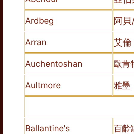
阿貝
Ardbeg
艾倫
Arran
Auchentoshan
歐肯
Aultmore
雅墨
Ballantine's
百齡