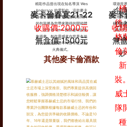
麥卡倫春宴21-22
麥卡
收購價:2000元
收購
無盒價:1500元
無盒
其他麥卡倫酒款
慕赫