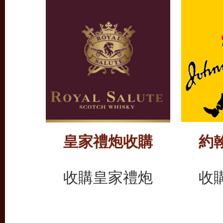
皇家禮炮收購
約
收購皇家禮炮
收