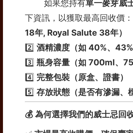
如果您持有
單一麥芽威
下資訊，以獲取最高回收價： 1
18年, Royal Salute 38年）
2️⃣
酒精濃度（如 40%、43%、c
3️⃣
瓶身容量（如 700ml、75
4️⃣
完整包裝（原盒、證書）
5️⃣
存放狀態（是否有滲漏、
💰 為何選擇我們的威士忌回