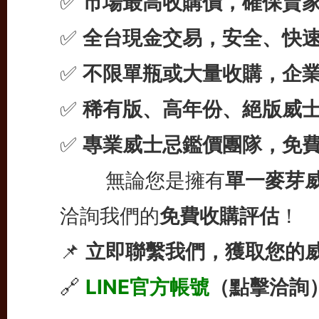
✅
市場最高收購價，確保賣
✅
全台現金交易，安全、快
✅
不限單瓶或大量收購，企
✅
稀有版、高年份、絕版威
✅
專業威士忌鑑價團隊，免
無論您是擁有
單一麥芽
洽詢我們的
免費收購評估
！
📌
立即聯繫我們，獲取您的
🔗
LINE官方帳號
（點擊洽詢