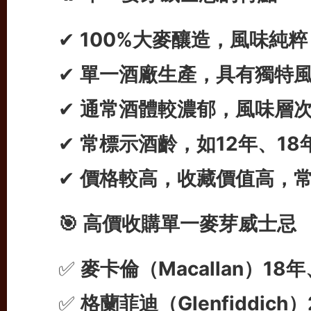
✔
100%大麥釀造，風味純粹
✔
單一酒廠生產，具有獨特
✔
通常酒體較濃郁，風味層
✔
常標示酒齡，如12年、18
✔
價格較高，收藏價值高，
🎯 高價收購單一麥芽威士忌
✅
麥卡倫（Macallan）18
✅
格蘭菲迪（Glenfiddic