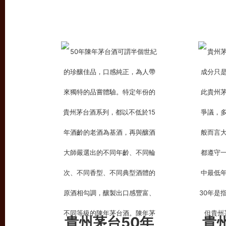
貴州茅台50年
貴