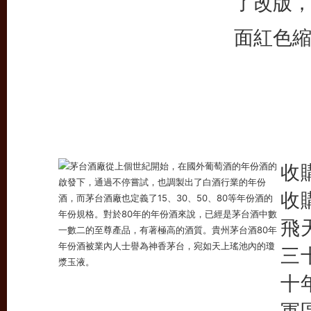
了改版
面紅色
收
收
飛
三
十