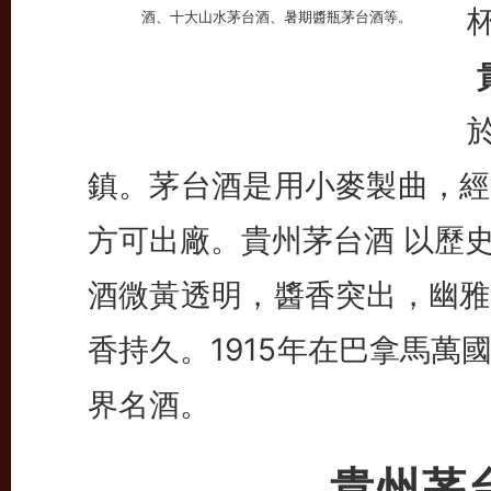
鎮。茅台酒是用小麥製曲，經
方可出廠。貴州茅台酒 以歷
酒微黃透明，醬香突出，幽雅
香持久。1915年在巴拿馬
界名酒。
貴州茅