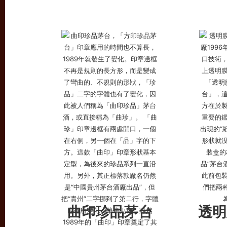
曲印珍品茅台
透明