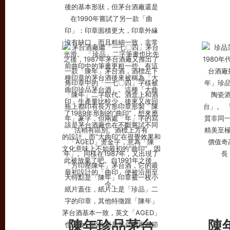
陳年珍品茅台
陳