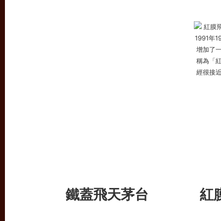
鐵蓋飛天茅台
紅