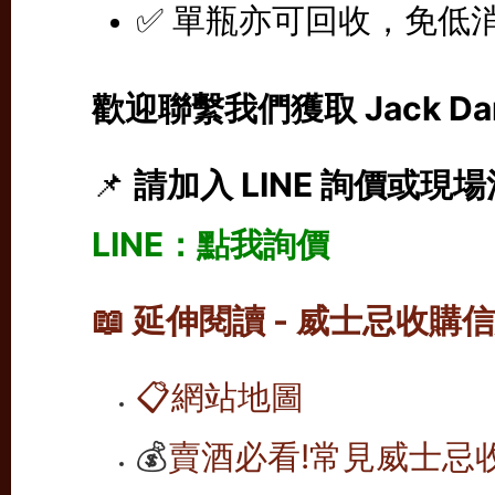
✅ 單瓶亦可回收，免低
歡迎聯繫我們獲取 Jack Da
📌
請加入 LINE 詢價或現
LINE：
點我詢價
📖 延伸閱讀 - 威士忌收購
📋
網站地圖
💰
賣酒必看!常見威士忌