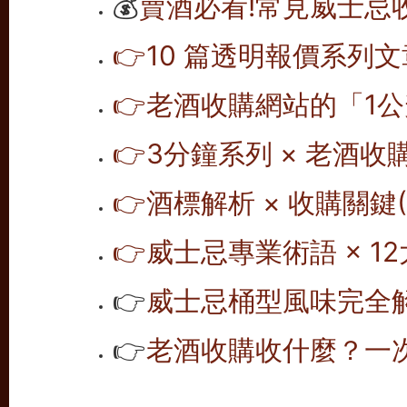
💰
賣酒必看!常見威士忌
👉10 篇透明報價系列文
👉老酒收購網站的「1公
👉
3分鐘系列 × 老酒收
👉
酒標解析 × 收購關鍵(1
👉
威士忌專業術語 × 12
👉
威士忌桶型風味完全解析
👉
老酒收購收什麼？一次