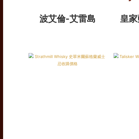
波艾倫-艾雷島
皇家