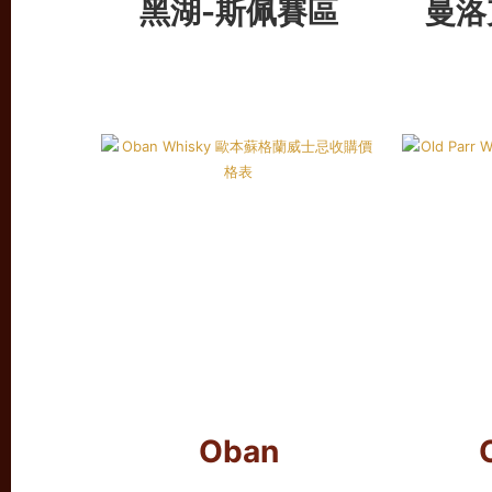
黑湖-斯佩賽區
曼洛
Oban