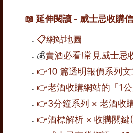
📖 延伸閱讀 - 威士忌收購
📋
網站地圖
💰
賣酒必看!常見威士忌
👉10 篇透明報價系列文
👉老酒收購網站的「1公
👉
3分鐘系列 × 老酒收
👉
酒標解析 × 收購關鍵(1