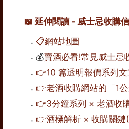
📖 延伸閱讀 - 威士忌收購
📋
網站地圖
💰
賣酒必看!常見威士忌
👉10 篇透明報價系列文
👉老酒收購網站的「1公
👉
3分鐘系列 × 老酒收
👉
酒標解析 × 收購關鍵(1