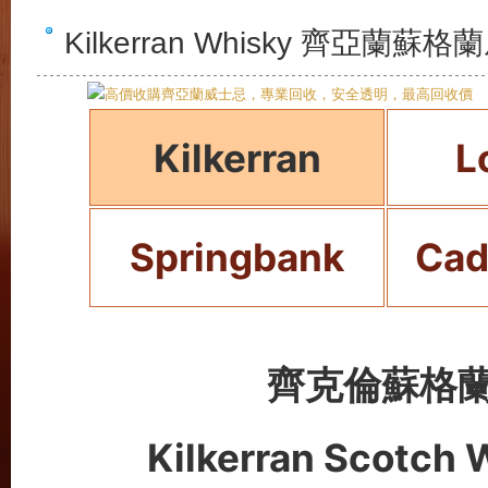
Kilkerran Whisky 齊亞
Kilkerran
L
Cad
Springbank
齊克倫蘇格
Kilkerran Scotch 