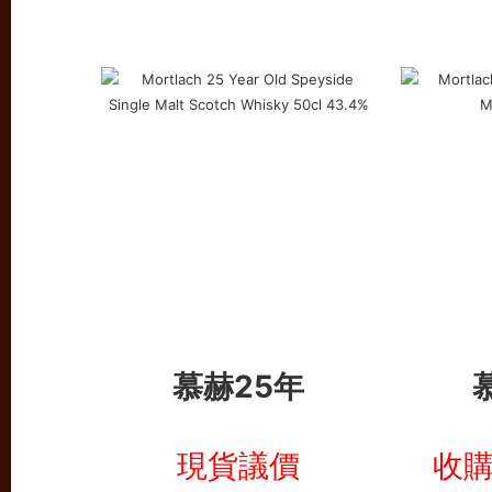
慕赫25年
現貨議價
收購