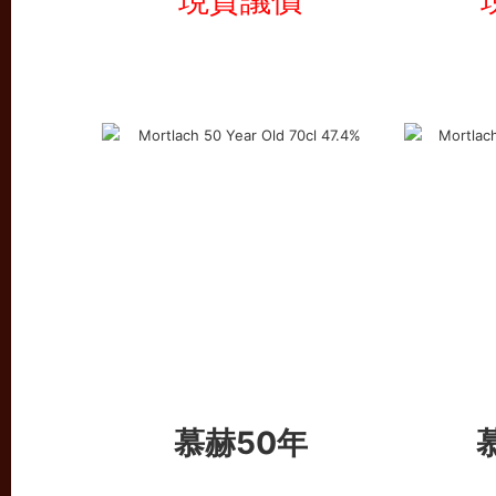
現貨議價
慕赫50年