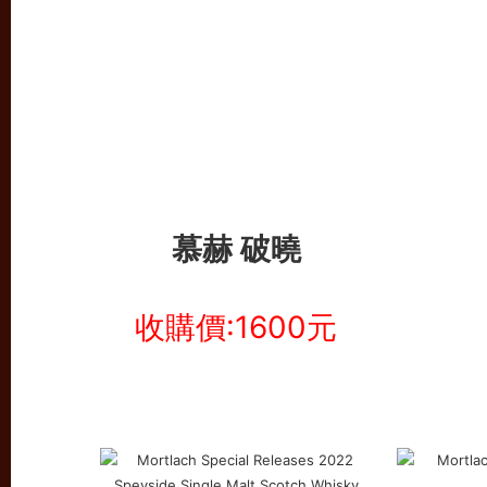
慕赫 破曉
收購價:1600元