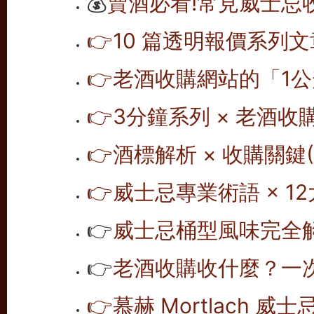
💰
賣酒必看!常見威士忌
👉10 篇透明報價系列文
👉老酒收購網站的「1公
👉
3分鐘系列 × 老酒收
👉
酒標解析 × 收購關鍵(1
👉
威士忌專業術語 × 12
👉
威士忌桶型風味完全解析
👉
老酒收購收什麼？一次
👉
慕赫 Mortlach 威士忌