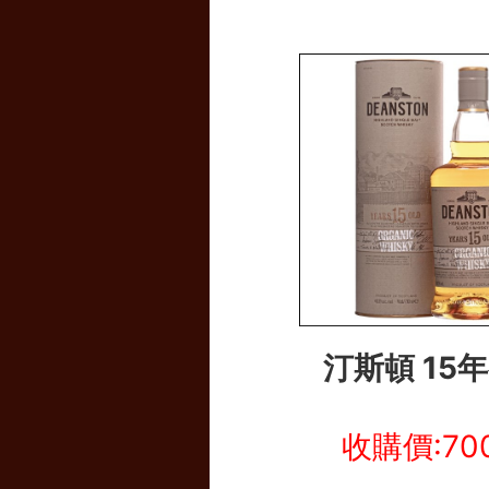
汀斯頓 15
收購價:70