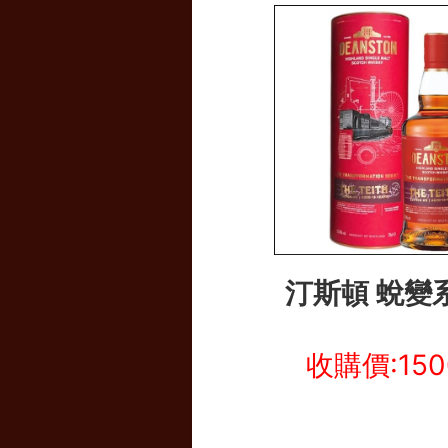
汀斯頓 蛻變系
收購價:15