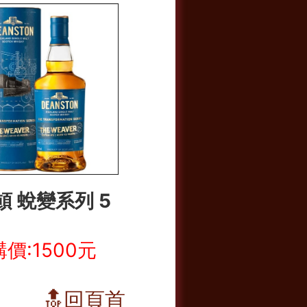
頓 蛻變系列 5
價:1500元
🔝回頁首