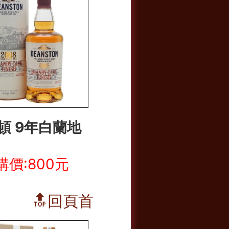
頓 9年白蘭地
購價:800元
🔝回頁首