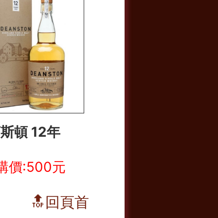
斯頓 12年
購價:500元
🔝回頁首