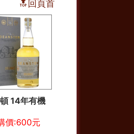
🔝回頁首
頓 14年有機
購價:600元