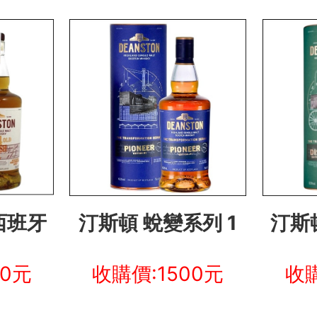
西班牙
汀斯頓 蛻變系列 1
汀斯
00元
收購價:1500元
收購