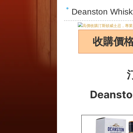
Deanston W
收購價
Deansto