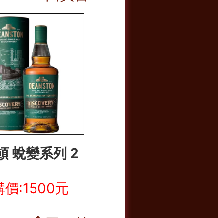
頓 蛻變系列 2
價:1500元