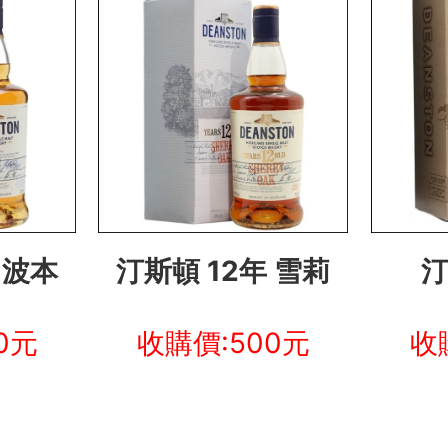
年
波本
汀斯頓 12年 雪莉
汀
0元
收購價:500元
收