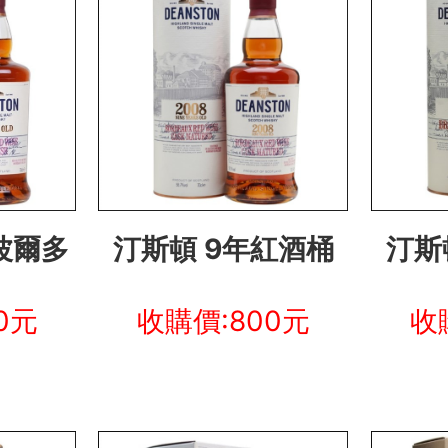
波爾多
汀斯頓 9年紅酒桶
汀斯
0元
收購價:800元
收