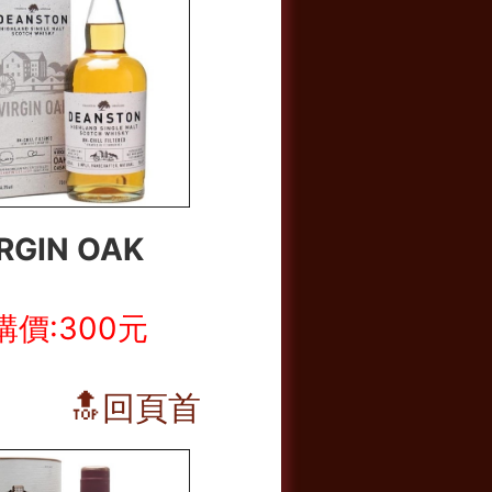
RGIN OAK
購價:300元
🔝回頁首