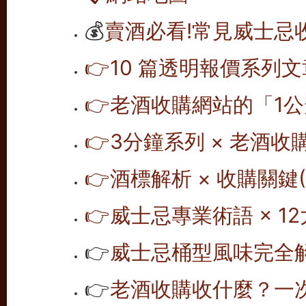
💰
賣酒必看!常見威士忌
👉10 篇透明報價系列文
👉老酒收購網站的「1公
👉
3分鐘系列 × 老酒收
👉
酒標解析 × 收購關鍵(1
👉
威士忌專業術語 × 12
👉
威士忌桶型風味完全解析
👉
老酒收購收什麼？一次