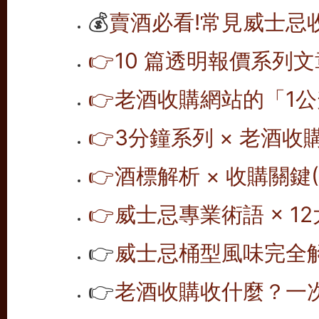
💰
賣酒必看!常見威士忌
👉10 篇透明報價系列文
👉老酒收購網站的「1公
👉
3分鐘系列 × 老酒收
👉
酒標解析 × 收購關鍵(1
👉
威士忌專業術語 × 12
👉
威士忌桶型風味完全解析
👉
老酒收購收什麼？一次