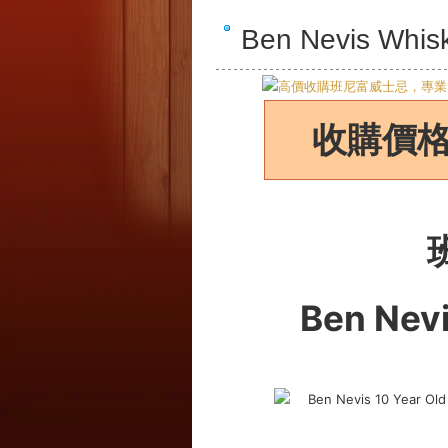
Ben Nevis 
收購價
Ben Nev