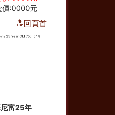
價:0000元
🔝回頁首
尼富25年