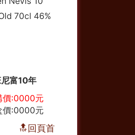
班尼富10年
價:0000元
價:0000元
🔝回頁首