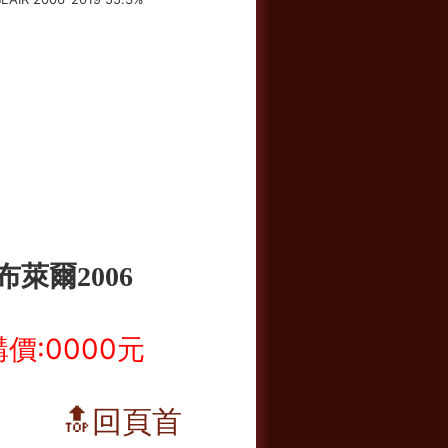
布萊爾2006
價:0000元
🔝回頁首