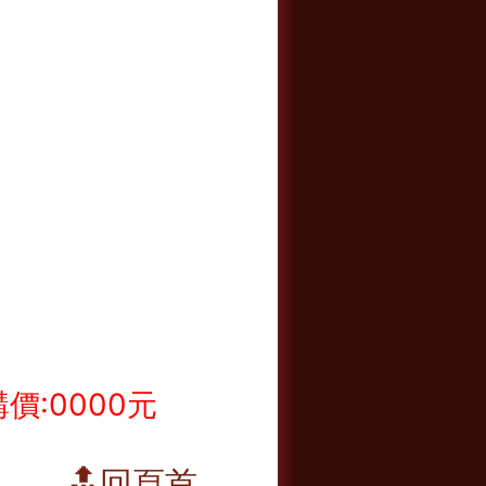
價:0000元
🔝回頁首