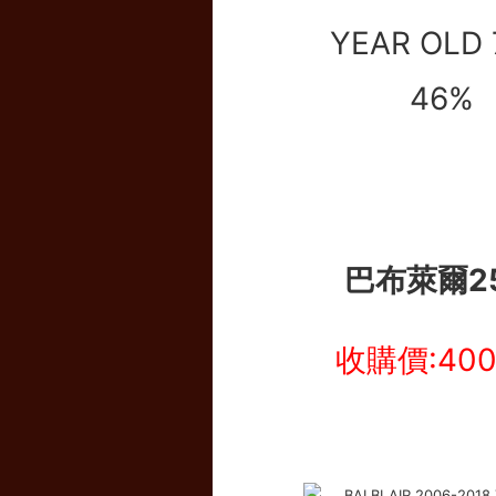
巴布萊爾2
收購價:40