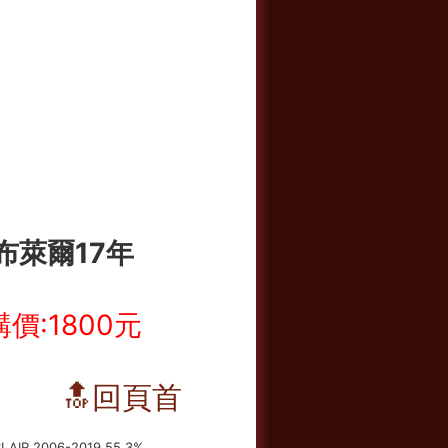
布萊爾17年
價:1800元
🔝回頁首