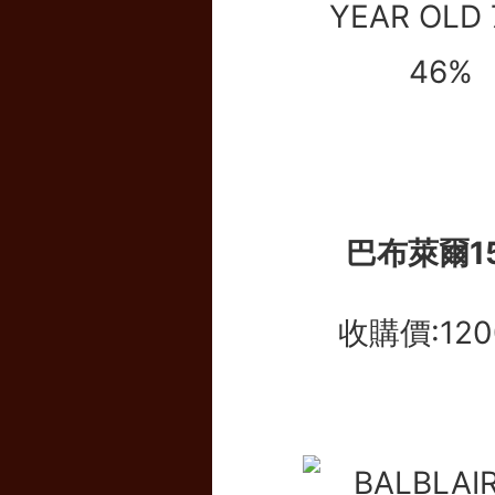
巴布萊爾1
收購價:12