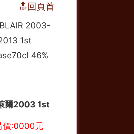
🔝回頁首
爾2003 1st
價:0000元