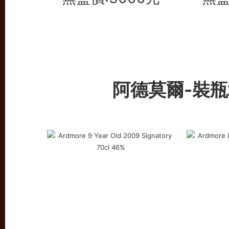
阿德莫爾-裝