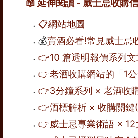
📖 延伸閱讀 - 威士忌收購
📋
網站地圖
💰
賣酒必看!常見威士忌
👉10 篇透明報價系列文
👉老酒收購網站的「1公
👉
3分鐘系列 × 老酒收
👉
酒標解析 × 收購關鍵(1
👉
威士忌專業術語 × 12