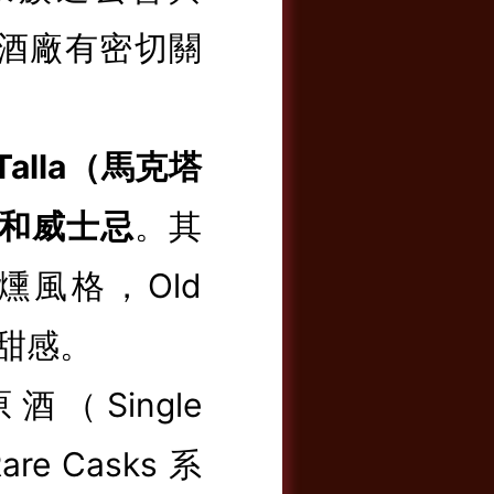
ch 等酒廠有密切關
Talla（馬克塔
桶調和威士忌
。其
與煙燻風格，Old
沉甜感。
酒（Single
re Casks 系