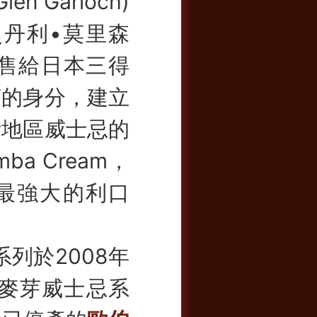
 Garioch)
 史丹利•莫里森
公司出售給日本三得
商的身分，建立
斯地區威士忌的
a Cream，
蘇格蘭最強大的利口
列於2008年
麥芽威士忌系