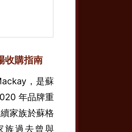
裝瓶場收購指南
& Mackay，是蘇
20 年品牌重
名，延續家族於蘇格
家族過去曾與