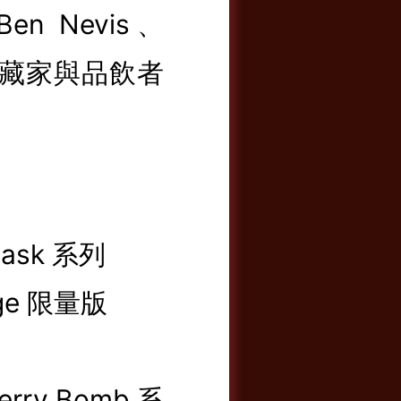
 Nevis、
受資深藏家與品飲者
d Cask 系列
ntage 限量版
herry Bomb 系