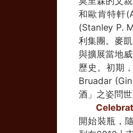
莫里森的父親正是
和歐肯特軒(A
(Stanley
利集團。麥凱
與擴展當地威
歷史。初期，他
Bruadar 
酒」之姿問世
Celebrat
開始裝瓶，