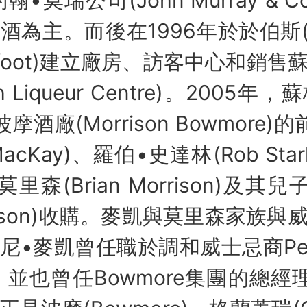
為主。而後在1996年於於伯斯(P
kfoot)建立廠房、訪客中心和銷
sh Liqueur Centre)。200
酒廠(Morrison Bowmore
MacKay)、羅伯•史達林(Rob Star
里森(Brian Morrison)及其
Morrison)收購。麥凱與莫里森家族
•麥凱曾任職於調和威士忌商Peter
Ltd.，並也曾任Bowmore集團的