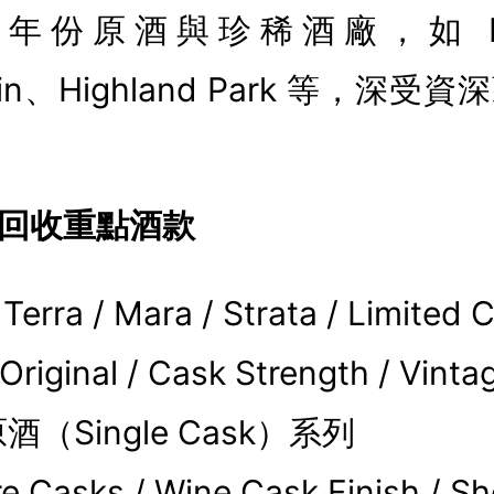
份原酒與珍稀酒廠，如 Ben
hain、Highland Park 等，深
回收重點酒款
 Terra / Mara / Strata / Limite
 Original / Cask Strength / Vi
（Single Cask）系列
Casks / Wine Cask Finish / S