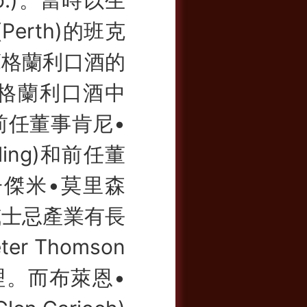
erth)的班克
售蘇格蘭利口酒的
5年，蘇格蘭利口酒中
)的前任董事肯尼•
ling)和前任董
兒子傑米•莫里森
與威士忌產業有長
 Thomson
總經理。而布萊恩•