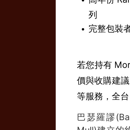
列
完整包裝
若您持有 Mo
價與收購建議
等服務，全台
巴瑟羅謬(Bar
Mull)建立的