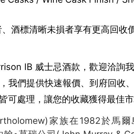
者、酒標清晰未損者享有更高回收
rrison IB 威士忌酒款，歡迎洽
，我們提供快速報價、到府回收
皆可處理，讓您的收藏獲得最佳市
tholomew)家族在1982於馬爾島(th
約翰•莫瑞公司(John Murray & 