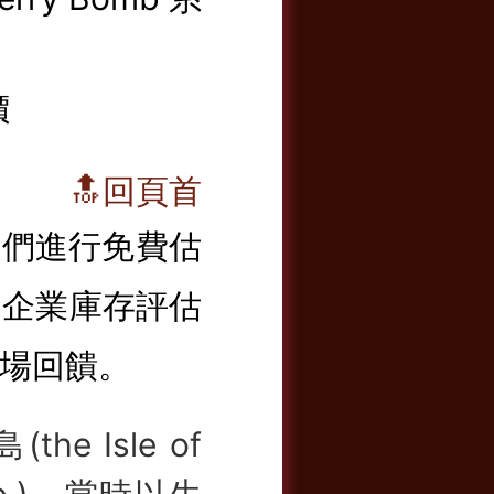
價
🔝回頁首
詢我們進行免費估
、企業庫存評估
場回饋。
e Isle of
Co.)。當時以生