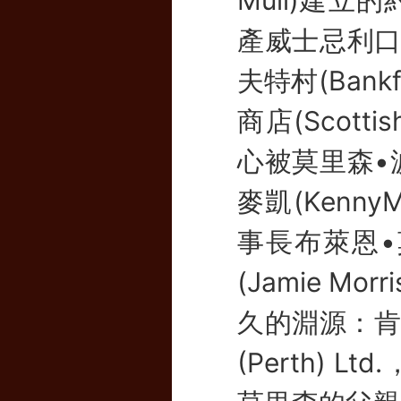
產威士忌利口酒
夫特村(Ban
商店(Scotti
心被莫里森•波摩
麥凱(Kenny
事長布萊恩•莫
(Jamie 
久的淵源：肯尼
(Perth) 