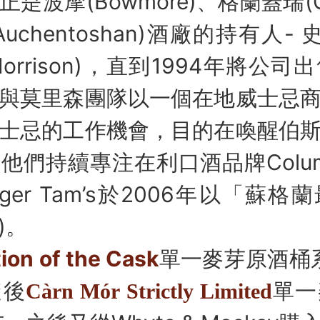
波摩(Bowmore)、格蘭蓋瑞(Glen
uchentoshan)酒廠的持有人-
 P. Morrison)，直到1994年將
與莫里森團隊以一個在地威士忌
士忌的工作機會，目的在喚醒伯
們持續專注在利口酒品牌Columb
(Ginger Tam’s於2006年以「
)。
ion of the Cask
單一麥芽原酒桶系
隨後
單一
C
àrn Mór Strictly Limited