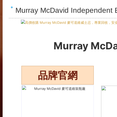
Murray McDavid Independ
Murray M
品牌官網