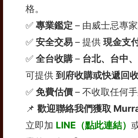
格。
✅
專業鑑定
– 由威士忌專
✅
安全交易
– 提供
現金支
✅
全台收購
–
台北、台中、
可提供
到府收購或快遞回
✅
免費估價
– 不收取任何
📌
歡迎聯絡我們獲取 Murra
立即加
LINE（點此連結）