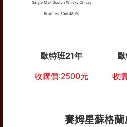
歐特班21年
歐
收購價:2500元
收購
賽姆星蘇格蘭