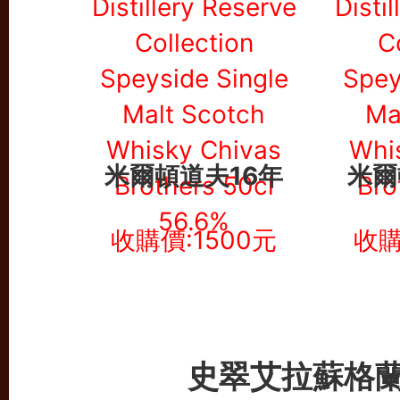
米爾頓道夫16年
米爾
收購價:1500元
收購
史翠艾拉蘇格