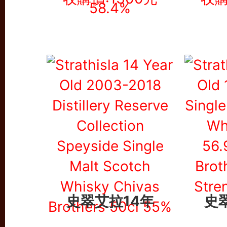
史翠艾拉14年
史