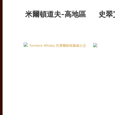
米爾頓道夫-高地區
史翠