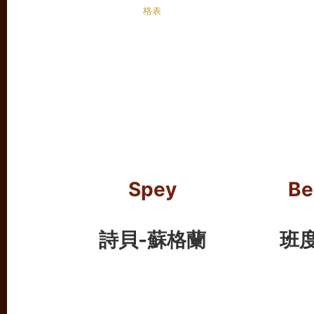
Spey
Be
詩貝-蘇格蘭
班