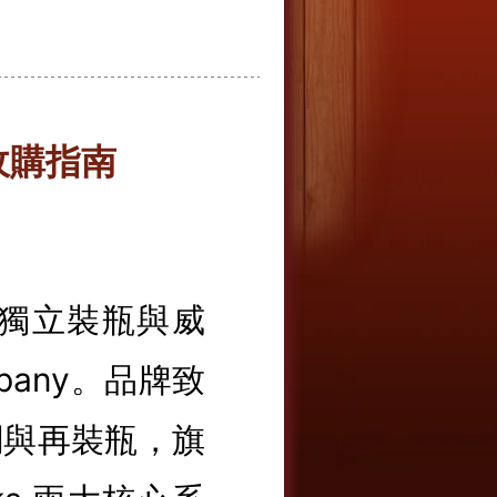
收購指南
丁堡的獨立裝瓶與威
mpany。品牌致
調與再裝瓶，旗