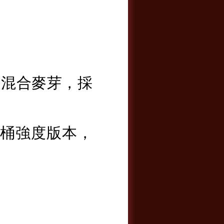
ide 混合麥芽，採
。
桶強度版本，