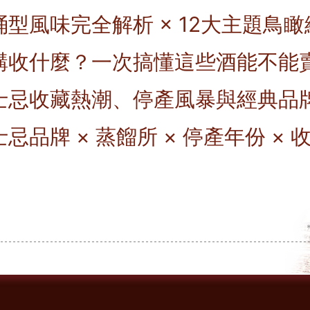
型風味完全解析 × 12大主題鳥瞰總
購收什麼？一次搞懂這些酒能不能賣！
士忌收藏熱潮、停產風暴與經典品
忌品牌 × 蒸餾所 × 停產年份 ×
* 