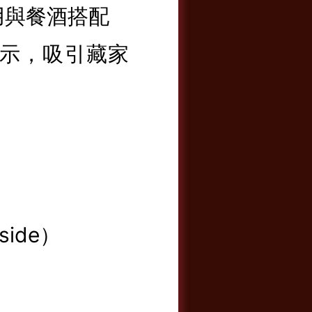
期飲用與餐酒搭配
廠標示，吸引藏家
yside）
）