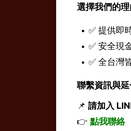
選擇我們的理
✅ 提供即
✅ 安全現
✅ 全台灣
聯繫資訊與延
📌
請加入 LI
👉
點我聯絡