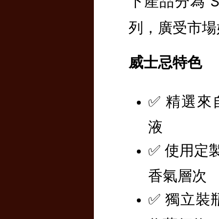
下產品分為 Sig
列，廣受市場
威士忌特色
✅ 精選來自 
液
✅ 使用定製
香氣層次
✅ 獨立