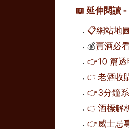
📖 延伸閱讀
📋
網站地
💰
賣酒必看
👉10 篇
👉老酒收
👉
3分鐘系
👉
酒標解析
👉
威士忌專