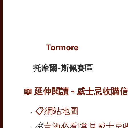
Tormore
托摩爾-斯佩賽區
📖 延伸閱讀 - 威士忌收購
📋
網站地圖
💰
賣酒必看!常見威士忌