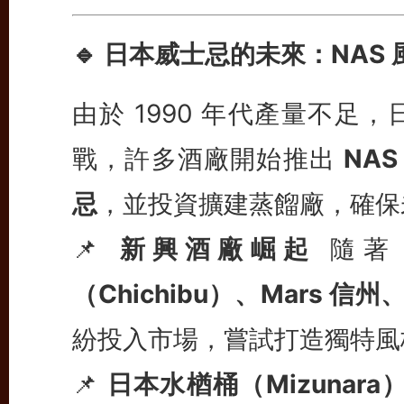
🔹 日本威士忌的未來：NAS
由於 1990 年代產量不足
戰，許多酒廠開始推出
NAS
忌
，並投資擴建蒸餾廠，確保
📌
新興酒廠崛起
隨著 
（Chichibu）、Mars 信
紛投入市場，嘗試打造獨特風
📌
日本水楢桶（Mizunar