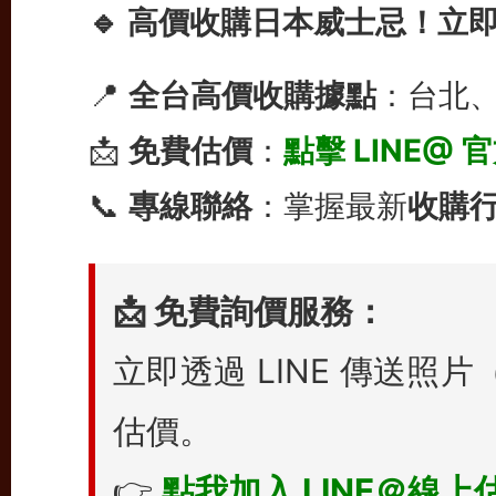
🔹 高價收購日本威士忌！立
📍
全台高價收購據點
：台北
📩
免費估價
：
點擊 LINE@ 
📞
專線聯絡
：掌握最新
收購
📩 免費詢價服務：
立即透過 LINE 傳送
估價。
👉
點我加入 LINE＠線上