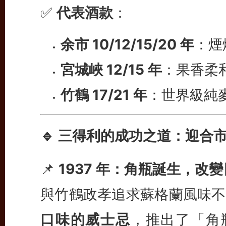
✅
代表酒款
：
余市 10/12/15/20 年
：煙
宮城峽 12/15 年
：果香柔
竹鶴 17/21 年
：世界級純
🔹 三得利的成功之道：迎合
📌
1937 年：角瓶誕生，改
與竹鶴政孝追求蘇格蘭風味不
口味的威士忌
，推出了「角瓶