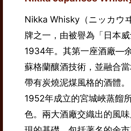
Nikka Whisky（ニ
牌之一，由被譽為「日本威
1934年。其第一座酒廠
蘇格蘭釀酒技術，並融合當
帶有炭燒泥煤風格的酒體。
1952年成立的宮城峽蒸
色。兩大酒廠交織出的風味層
現的基礎，包括著名的余市