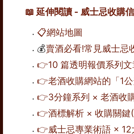
📖 延伸閱讀 - 威士忌收購
📋
網站地圖
💰
賣酒必看!常見威士忌
👉10 篇透明報價系列文
👉老酒收購網站的「1公
👉
3分鐘系列 × 老酒收
👉
酒標解析 × 收購關鍵(1
👉
威士忌專業術語 × 12