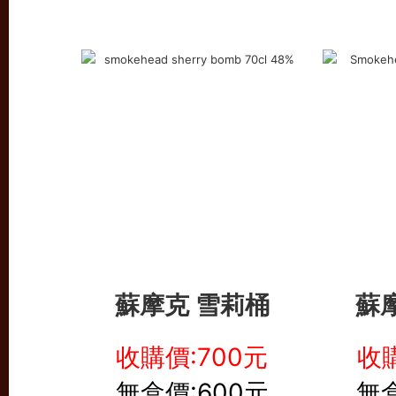
蘇摩克 雪莉桶
蘇
收購價:700元
收購
無盒價:600元
無盒