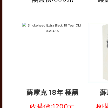
蘇摩克 18年
極黑
蘇
收購價:1200元
收購