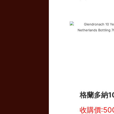
格蘭多納1
收購價:50