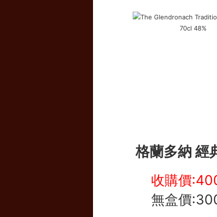
格蘭多納 經
收購價:40
無盒價:30