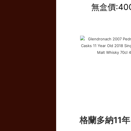
無盒價:40
格蘭多納11年 