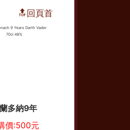
🔝回頁首
蘭多納9年
購價:500元