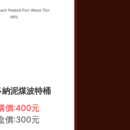
多納泥煤波特桶
購價:400元
盒價:300元