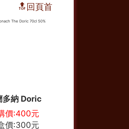
🔝回頁首
多納 Doric
購價:400元
盒價:300元