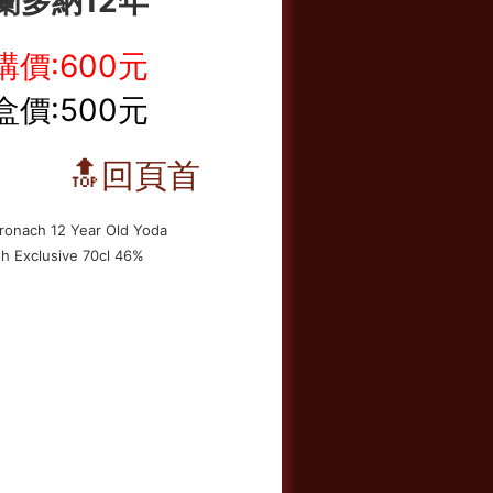
蘭多納12年
購價:600元
盒價:500元
🔝回頁首