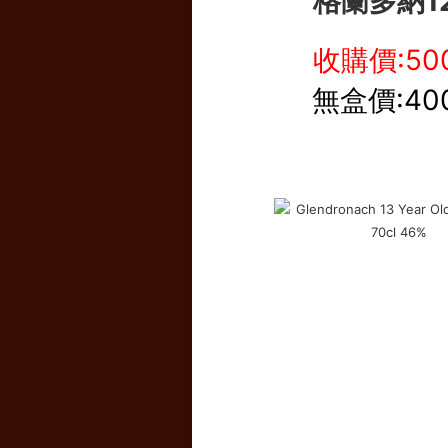
格蘭多納1
收購價:50
無盒價:40