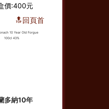
盒價:400元
🔝回頁首
蘭多納10年