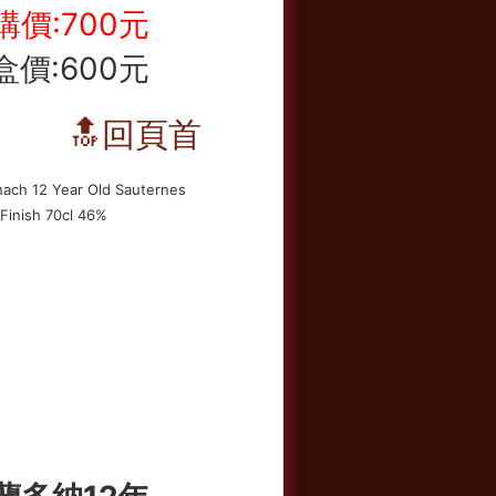
購價:700元
盒價:600元
🔝回頁首