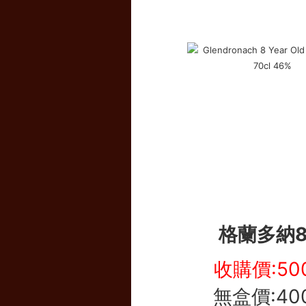
格蘭多納
收購價:50
無盒價:40