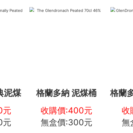
典泥煤
格蘭多納 泥煤桶
格蘭
0元
收購價:400元
收
0元
無盒價:300元
無