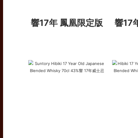
響17年 鳳凰限定版
響17