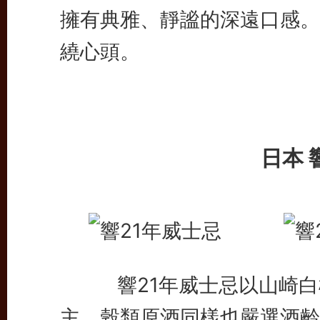
擁有典雅、靜謐的深遠口感。
繞心頭。
日本 
響21年威士忌以山崎白橡
主，穀類原酒同樣也嚴選酒齡