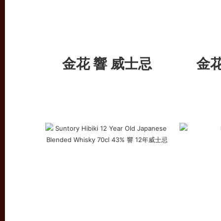
金花 響 威士忌
金花