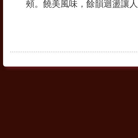
頰。饒美風味，餘韻迴盪讓人