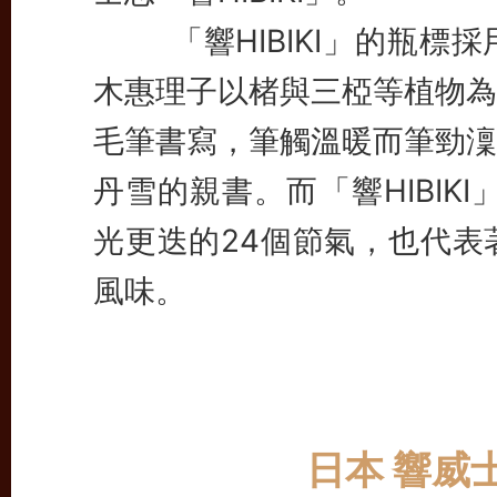
「響HIBIKI」的瓶標採
木惠理子以楮與三椏等植物為
毛筆書寫，筆觸溫暖而筆勁澟
丹雪的親書。
而「響HIBI
光更迭的24個節氣，也代表
風味。
日本 響威