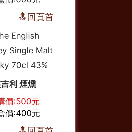
🔝回頁首
吉利 煙燻
購價:500元
盒價:400元
🔝回頁首