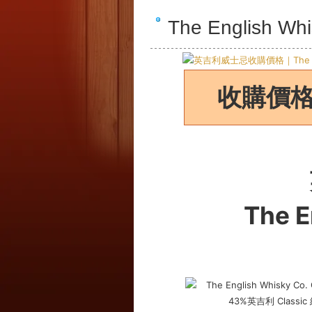
The Englis
收購價
The E