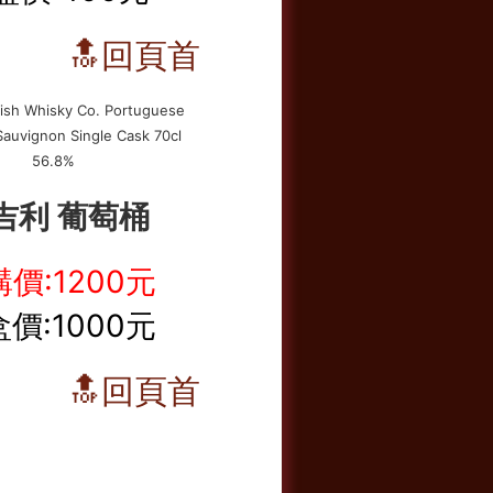
🔝回頁首
吉利 葡萄桶
價:1200元
價:1000元
🔝回頁首