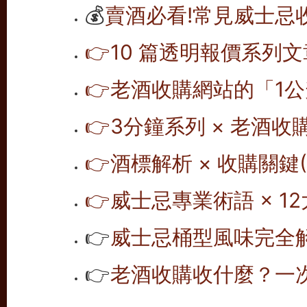
💰
賣酒必看!常見威士忌
👉10 篇透明報價系列文
👉老酒收購網站的「1公
👉
3分鐘系列 × 老酒收
👉
酒標解析 × 收購關鍵(1
👉
威士忌專業術語 × 12
👉
威士忌桶型風味完全解析
👉
老酒收購收什麼？一次