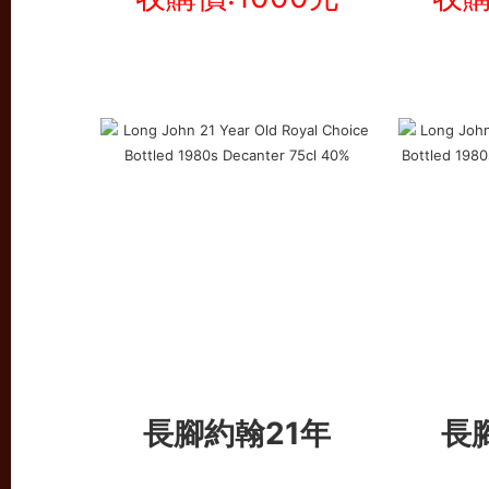
長腳約翰21年
長