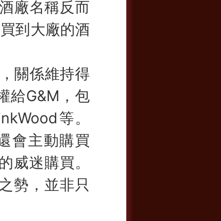
，酒廠名稱反而
要買到大廠的酒
，關係維持得
權給G&M，包
、LinkWood等。
nt還會主動購買
觀的威迷購買。
越之勢，並非只