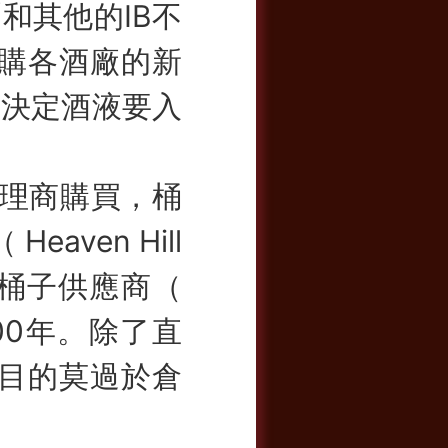
和其他的IB不
選購各酒廠的新
時決定酒液要入
理商購買，桶
aven Hill
桶子供應商（
過100年。除了直
矚目的莫過於倉