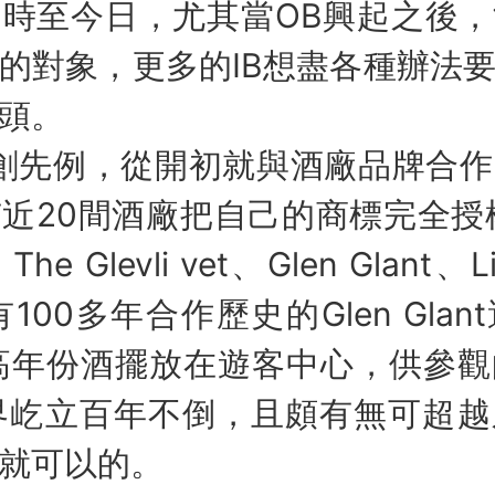
時至今日，尤其當OB興起之後
的對象，更多的IB想盡各種辦法
頭。
先例，從開初就與酒廠品牌合作
近20間酒廠把自己的商標完全授
The Glevli vet、Glen Glant
100多年合作歷史的Glen Gla
高年份酒擺放在遊客中心，供參
B界屹立百年不倒，且頗有無可超
就可以的。