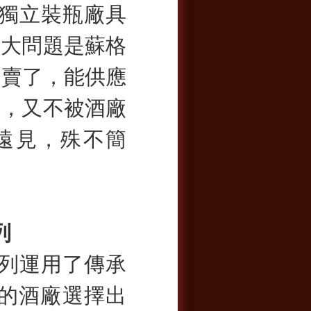
忌獨立裝瓶廠具
最大問題是蘇格
夠賣了，能供應
式，又不被酒廠
遠見，殊不簡
列
列運用了傳承
特的酒廠選擇出