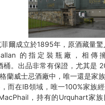
菲爾成立於1895年，原酒藏量驚
Macallan 的指定裝瓶廠，相傳
n 舊酒桶。出品非常有保證，尤其是 2
格蘭威士忌酒廠中，唯一還是家
，而在IB領域，唯一100%家族
& MacPhail，持有的Urquhar