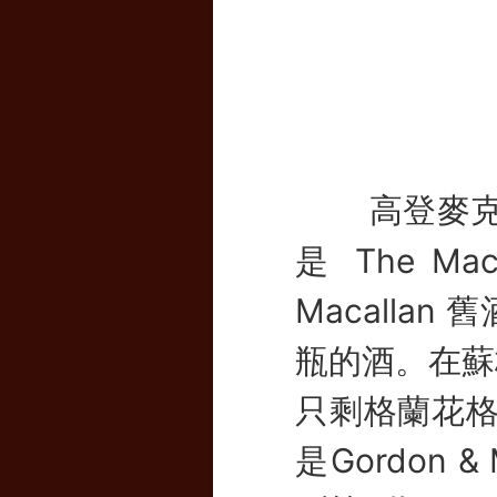
高登麥克
是 The 
Macalla
瓶的酒。在蘇
只剩格蘭花格
是Gordon 