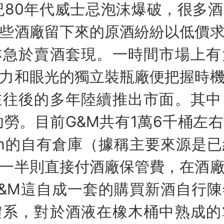
0年代威士忌泡沫爆破，很多酒
些酒廠留下來的原酒紛紛以低價
亦急於賣酒套現。一時間市場上有
力和眼光的獨立裝瓶廠便把握時
在往後的多年陸續推出市面。其中
功勞。目前G&M共有1萬6千桶左
gin的自有倉庫（據稱主要來源是
一半則直接付酒廠保管費，在酒
&M這自成一套的購買新酒自行
體系，對於酒液在橡木桶中熟成的