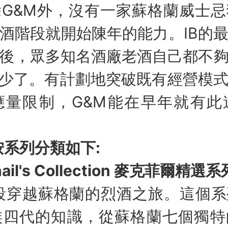
G&M外，沒有一家蘇格蘭威士
酒階段就開始陳年的能力。IB的
後，眾多知名酒廠老酒自己都不
加少了。有計劃地突破既有經營模
應量限制，G&M能在早年就有此
按系列分類如下:
hail's Collection 麥克菲爾精選系
越蘇格蘭的烈酒之旅。這個系
rt家族四代的知識，從蘇格蘭七個獨