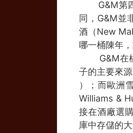
G&M第四代
同，G&M並
酒（New 
哪一桶陳年，
G&M在橡
子的主要來源為金
）；而歐洲
Williams
接在酒廠選購
庫中存儲的大