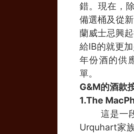
錯。現在，除
備選桶及從新
蘭威士忌興起
給IB的就更
年份酒的供
單。
G&M的酒款
1.The MacP
這是一段穿
Urquha