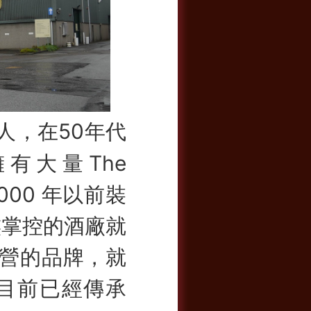
人，在50年代
擁有大量The
000 年以前裝
族掌控的酒廠就
經營的品牌，就
t家族目前已經傳承