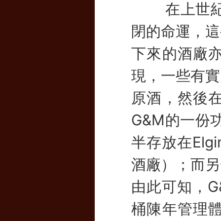
在上世紀8
閉的命運，這
下來的酒廠
現，一些有實
原酒，然後
G&M的一份
半存放在El
酒廠）；而另
由此可知，G
桶陳年管理