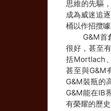
思維的先驅，
成為威迷追逐
桶以作招攬噱
G&M首創
很好，甚至有
括Mortlach、
甚至與G&M有
G&M裝瓶的
G&M能在I
有榮耀的歷史