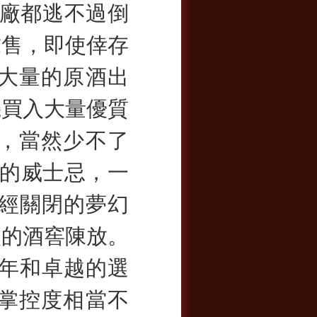
廠都逃不過倒
求售，即使倖存
大量的原酒出
機買入大量優質
，當然少不了
右的威士忌，一
已經關閉的夢幻
廠的酒窖陳放。
陳年和卓越的選
掌控度相當不