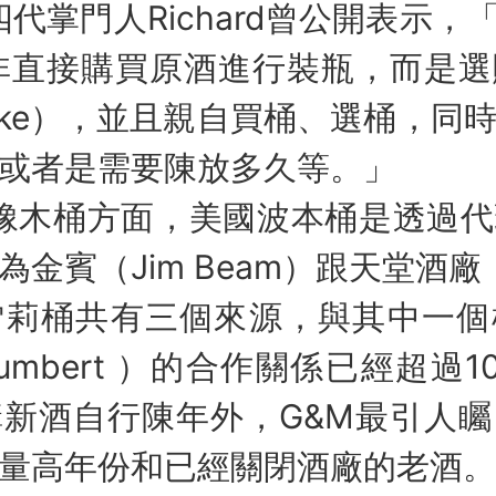
掌門人Richard曾公開表示，「
非直接購買原酒進行裝瓶，而是
Make），並且親自買桶、選桶，同
或者是需要陳放多久等。」
木桶方面，美國波本桶是透過代
賓（Jim Beam）跟天堂酒廠（ He
雪莉桶共有三個來源，與其中一個
 & Humbert ）的合作關係已經超
新酒自行陳年外，G&M最引人
量高年份和已經關閉酒廠的老酒。