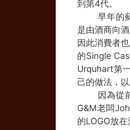
到第4代。
早年的蘇格
是由酒商向酒
因此消費者也
的Single 
Urquhar
己的做法，以
因為從前的
G&M老闆J
的LOGO放