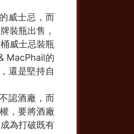
的威士忌，而
品牌裝瓶出售，
整桶威士忌裝瓶
MacPhail的
反對，還是堅持自
不認酒廠，而
授權，要將酒廠
，成為打破既有