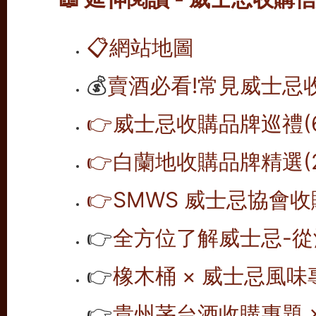
📋
網站地圖
💰
賣酒必看!常見威士忌
👉威士忌收購品牌巡禮(6
👉白蘭地收購品牌精選(2
👉SMWS 威士忌協會收購
👉
全方位了解威士忌-從
👉
橡木桶 × 威士忌風味專
👉
貴州茅台酒收購專題 ×