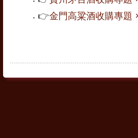
👉
金門高粱酒收購專題 ×