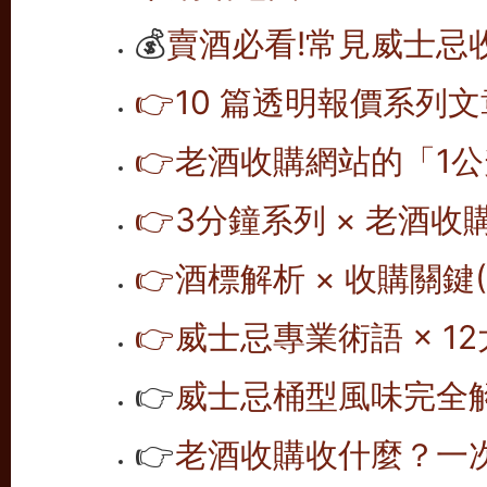
💰
賣酒必看!常見威士忌
👉10 篇透明報價系列文
👉老酒收購網站的「1公
👉
3分鐘系列 × 老酒收
👉
酒標解析 × 收購關鍵(1
👉
威士忌專業術語 × 12
👉
威士忌桶型風味完全解析
👉
老酒收購收什麼？一次