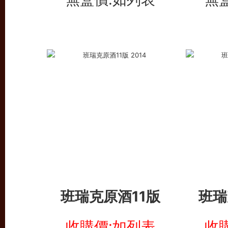
班瑞克原酒11版
班瑞
收購價:如列表
收