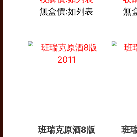
無盒價:如列表
無
班瑞克原酒8版
班