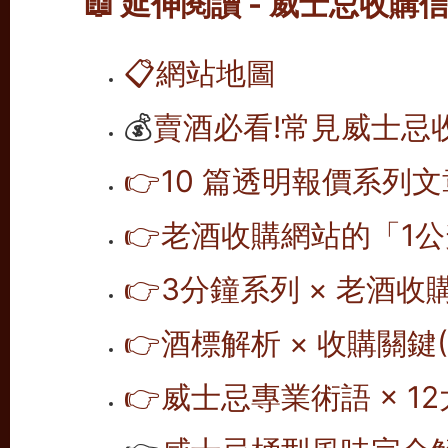
📖 延伸閱讀 - 威士忌收購
📋
網站地圖
💰
賣酒必看!常見威士忌
👉10 篇透明報價系列文
👉老酒收購網站的「1公
👉
3分鐘系列 × 老酒收
👉
酒標解析 × 收購關鍵(1
👉
威士忌專業術語 × 12