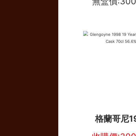
無盒價:30
格蘭哥尼1