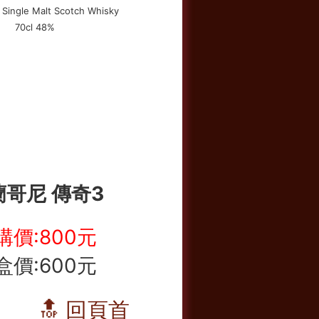
蘭哥尼 傳奇3
購價:800元
盒價:600元
🔝 回頁首