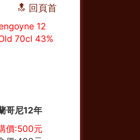
🔝 回頁首
蘭哥尼12年
購價:5
00元