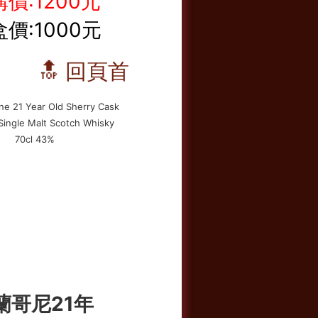
價:1200元
價:1000元
🔝 回頁首
蘭哥尼21年