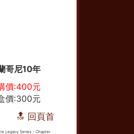
蘭哥尼10年
購價:400元
盒價:300元
🔝 回頁首