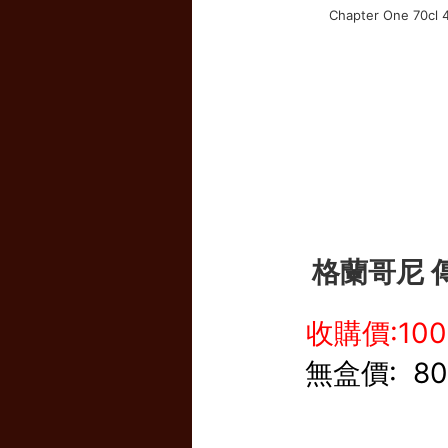
格蘭哥尼 
收購價:10
無盒價: 8