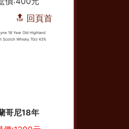
盒價:400元
🔝 回頁首
蘭哥尼18年