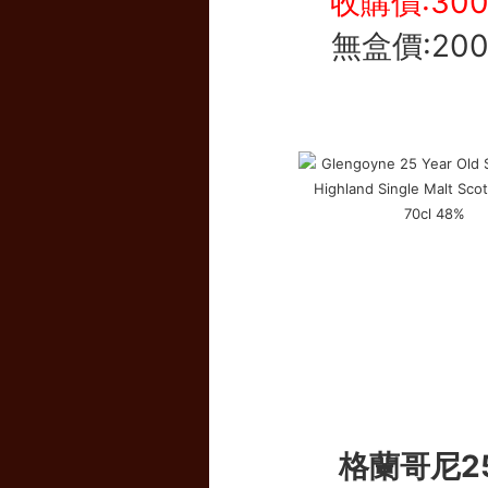
收購價:30
無盒價:20
格蘭哥尼2