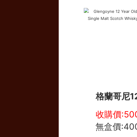
格蘭哥尼1
收購價:5
0
無盒價:40