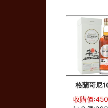
格蘭哥尼1
收購價:45