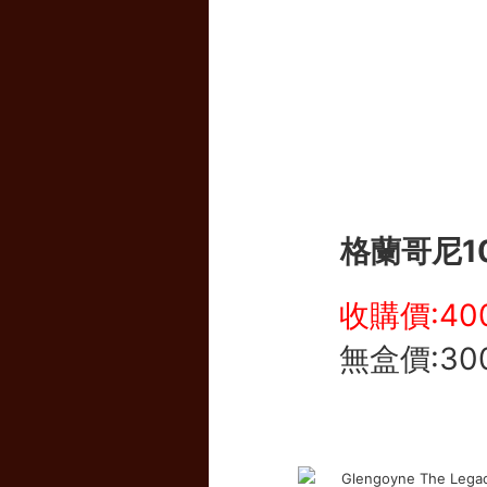
格蘭哥尼1
收購價:40
無盒價:30