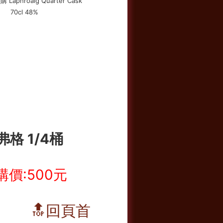
弗格 1/4桶
購價:500元
🔝回頁首