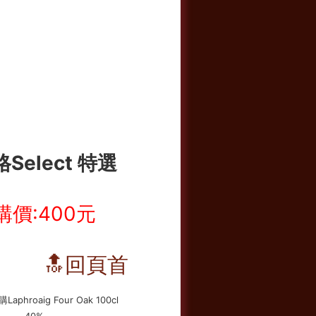
Select 特選
購價:400元
🔝回頁首