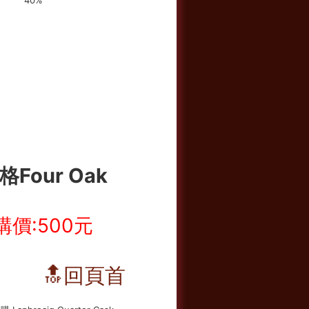
Four Oak
購價:500元
🔝回頁首