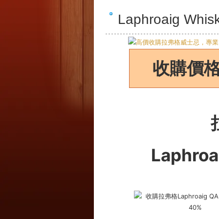
Laphroaig 
收購價
Laphroa