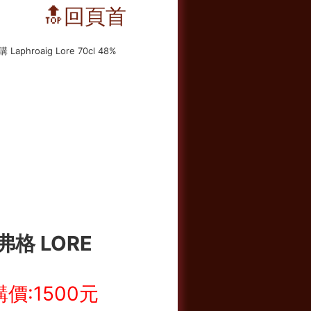
🔝回頁首
弗格 LORE
價:1500元