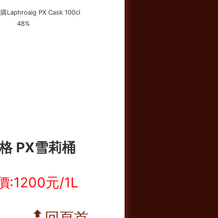
格
PX雪莉桶
:1200元/1L
🔝回頁首