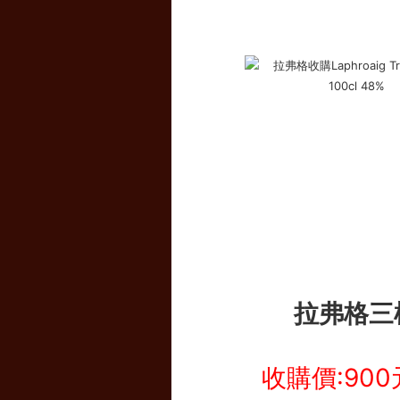
拉弗格三
收購價:900元