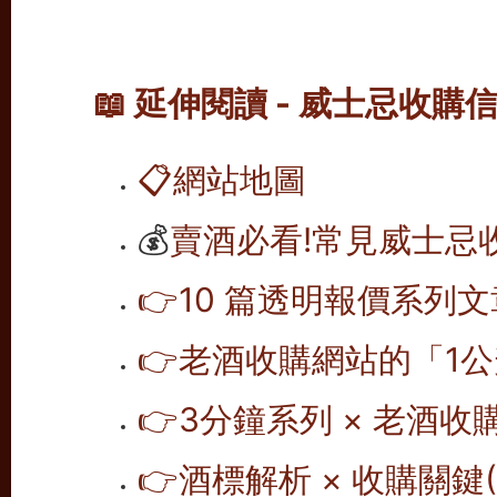
📖 延伸閱讀 - 威士忌收購
📋
網站地圖
💰
賣酒必看!常見威士忌
👉10 篇透明報價系列文
👉老酒收購網站的「1公
👉
3分鐘系列 × 老酒收
👉
酒標解析 × 收購關鍵(1