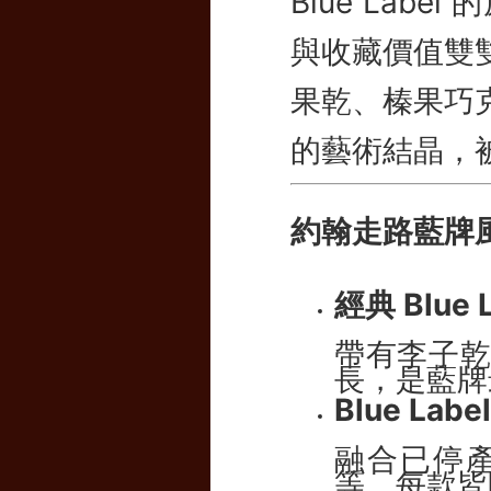
Blue La
與收藏價值雙
果乾、榛果巧
的藝術結晶，
約翰走路藍牌
經典 Blue L
帶有李子
長，是藍牌
Blue Labe
融合已停產酒
等，每款皆