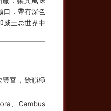
的酒廠，讓其風味
順口，帶有深色
和威士忌世界中
次豐富，餘韻極
ra、Cambus