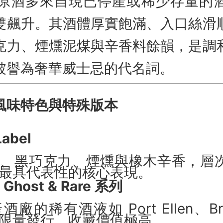
bel 的原酒多來自現已停產或稀少存量
雙飆升。其酒體厚實飽滿、入口絲滑
克力、煙燻泥煤與辛香料餘韻，是調
被譽為奢華威士忌的代名詞。
風味特色與特殊版本
abel
乾、黑巧克力、煙燻與橡木辛香，層
最具代表性的核心表現。
l Ghost & Rare 系列
廠的稀有酒液如 Port Ellen、Bro
限量發行，收藏價值極高。