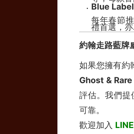
Blue Labe
每年春節
禮首選，亦
約翰走路藍牌
如果您擁有約翰走
Ghost & 
評估。我們提
可靠。
歡迎加入
LIN