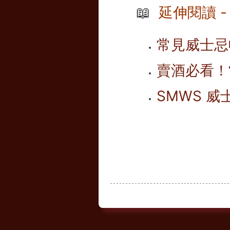
📖
延伸閱讀 
常見威士忌
賣酒必看！
SMWS 