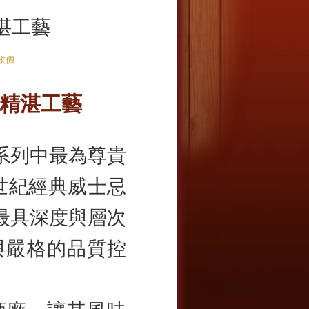
精湛工藝
精湛工藝
翰走路系列中最為尊貴
世紀經典威士忌
最具深度與層次
與嚴格的品質控