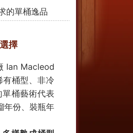
寐以求的單桶逸品
選擇
an Macleod
選稀有桶型、非冷
的單桶藝術代表
餾年份、裝瓶年