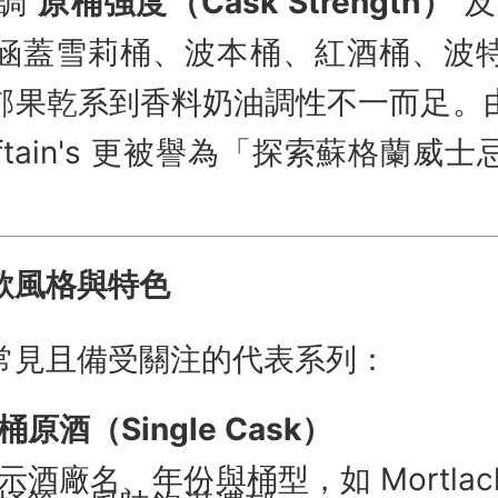
 強調
原桶強度（Cask Strength）
涵蓋雪莉桶、波本桶、紅酒桶、波
郁果乾系到香料奶油調性不一而足。
eftain's 更被譽為「探索蘇格蘭威
款風格與特色
常見且備受關注的代表系列：
原酒（Single Cask）
酒廠名、年份與桶型，如 Mortlac
波特桶等，風味飽滿濃郁。