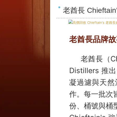
老酋長 Chief
老酋長品牌故
老酋長（Chi
Distill
凝過濾與天然
作。每一批次
份、桶號與桶