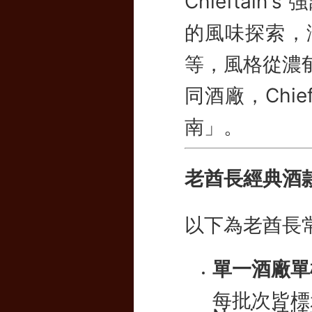
Chieftain's
的風味探索，
等，風格從濃
同酒廠，Chi
南」。
老酋長經典酒
以下為老酋長
單一酒廠單桶
每批次皆標示
Nevis 