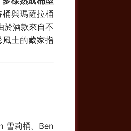
及
多樣熟成桶型
特桶與瑪薩拉桶
由於酒款來自不
士忌風土的藏家指
h 雪莉桶、Ben