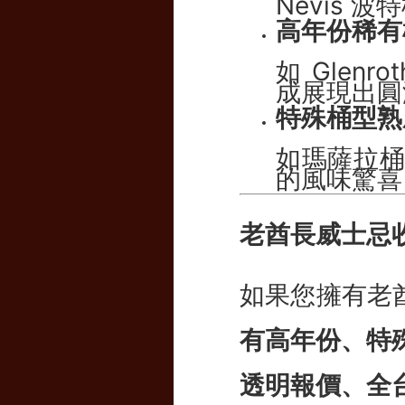
高年份稀有
如 Glenr
成展現出圓
特殊桶型熟
如瑪薩拉
的風味驚喜
老酋長威士忌
如果您擁有老酋長
有高年份、特
透明報價、全