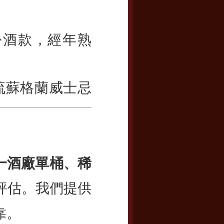
 等年份酒款，經年熟
流蘇格蘭威士忌
一酒廠單桶、稀
評估。我們提供
靠。