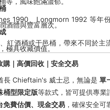
桶
othes 1990、Longmorn 1992
潤酒體與豐富層次。
成
桶、紅酒桶或干邑桶，帶來不同於主
，極具收藏價值。
收購｜高價回收｜安全交易
 Chieftain's 威士忌，無論是
單
殊桶型限定版
等款式，皆可提供專業
台免費估價、現金交易
，確保安全可