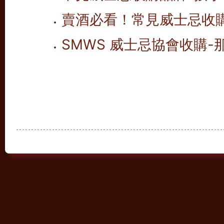
賣酒必看！常見威士忌收
SMWS 威士忌協會收購