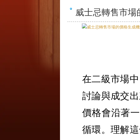
威士忌轉售市場
在二級市場中
討論與成交出
價格會沿著一條
循環。理解這