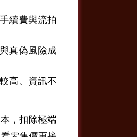
手續費與流拍
與真偽風險成
較高、資訊不
樣本，扣除極端
單看零售價更接