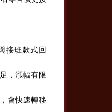
與接班款式回
足，漲幅有限
，會快速轉移