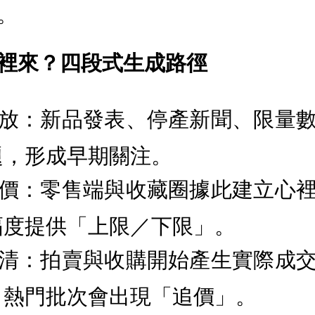
。
裡來？四段式生成路徑
放
：新品發表、停產新聞、限量
題，形成早期關注。
價
：零售端與收藏圈據此建立心
幅度提供「上限／下限」。
清
：拍賣與收購開始產生實際成
；熱門批次會出現「追價」。