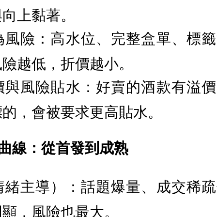
與向上黏著。
偽風險
：高水位、完整盒單、標籤
風險越低，折價越小。
價與風險貼水
：好賣的酒款有溢價
標的，會被要求更高貼水。
曲線：從首發到成熟
情緒主導）
：話題爆量、成交稀疏
明顯，風險也最大。