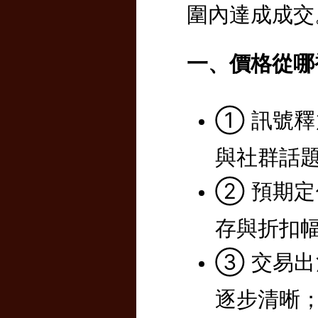
圍內達成成交
一、價格從哪
① 訊號釋
與社群話
② 預期定
存與折扣
③ 交易出
逐步清晰