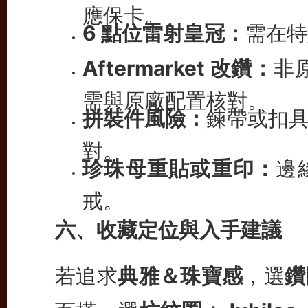
應保卡。
6 點位雷射皇冠：
需在特
Aftermarket 改鑽：
非
需與原廠配置核對。
拼裝件風險：
鍊帶或扣
對。
珍珠母重貼或重印：
邊
戒。
六、收藏定位與入手建議
若追求
典雅＆珠寶感
，選
鑽