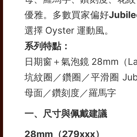
優雅。多數買家偏好
Jubi
選擇 Oyster 運動風。
系列特點：
日期窗＋氣泡鏡
28mm（L
坑紋圈／鑽圈／平滑圈
Ju
母面／鑽刻度／羅馬字
一、尺寸與佩戴建議
28mm（279xxx）