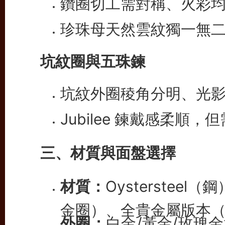
鑽圈切工需對稱、火彩
珍珠母天然雲紋獨一無
坑紋圈與五珠鍊
坑紋外圈稜角分明、光
Jubilee 鍊戴感柔順
三、材質與面盤選擇
材質：
Oystersteel
金圈）、全貴金屬版本
外圈：
白金/黃金/玫瑰