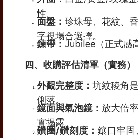
性。
面盤：
珍珠母、花紋、
字視場合選擇。
鍊帶：
Jubilee（正式
四、收購評估清單（實務）
外觀完整度：
坑紋稜角
俐落。
鏡面與氣泡鏡：
放大倍
實揭露。
鑽圈/鑽刻度：
鑲口牢固