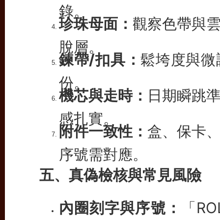
錄。
珍珠母面：
觀察色帶與
脫層。
鍊帶/扣具：
鬆垮度與微
份。
機芯與走時：
日期瞬跳
感扎實。
附件一致性：
盒、保卡
序號需對應。
五、真偽檢核與常見風險
內圈刻字與序號：
「R