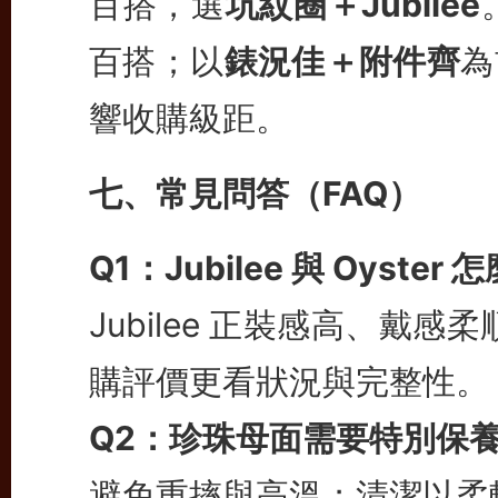
百搭，選
坑紋圈＋Jubilee
百搭；以
錶況佳＋附件齊
為
響收購級距。
七、常見問答（FAQ）
Q1：Jubilee 與 Oyster
Jubilee 正裝感高、戴感
購評價更看狀況與完整性。
Q2：珍珠母面需要特別保
避免重摔與高溫；清潔以柔