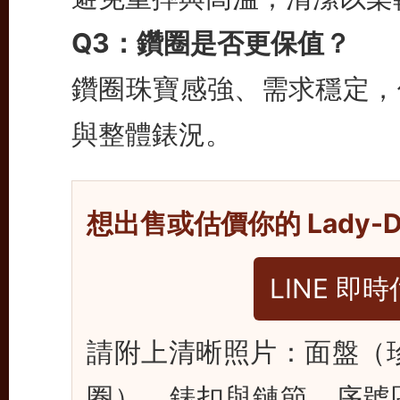
Q3：鑽圈是否更保值？
鑽圈珠寶感強、需求穩定，
與整體錶況。
想出售或估價你的 Lady-Da
LINE 即
請附上清晰照片：面盤（珍
圈）、錶扣與鏈節、序號