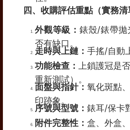
四、收購評估重點（實務清
外觀等級：
錶殼/錶帶
否有缺口。
走時與上鏈：
手搖/自動
功能檢查：
上鎖護冠是
重新測試）。
面盤與指針：
氧化斑點
印跡象。
序號與型號：
錶耳/保卡
附件完整性：
盒、外盒