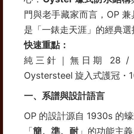
門與老手藏家而言，OP 
是「一錶走天涯」的經典選
快速重點：
純三針｜無日期
28 /
Oystersteel
旋入式護冠・1
一、系譜與設計語言
OP 的設計源自 1930s
「
簡、準、耐
」的功能主義