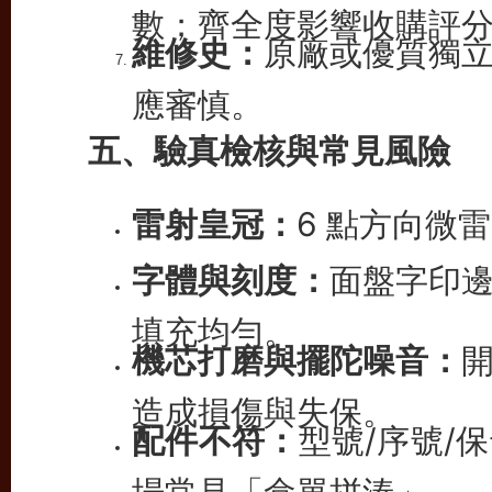
數；齊全度影響收購評
維修史：
原廠或優質獨
應審慎。
五、驗真檢核與常見風險
雷射皇冠：
6 點方向微
字體與刻度：
面盤字印
填充均勻。
機芯打磨與擺陀噪音：
造成損傷與失保。
配件不符：
型號/序號/
場常見「盒單拼湊」。