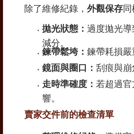
除了維修紀錄，
外觀保存
同
拋光狀態：
過度拋光導
減分。
鍊帶鬆垮：
鍊帶耗損嚴
鏡面與圈口：
刮痕與崩
走時準確度：
若超過官
響。
賣家交件前的檢查清單