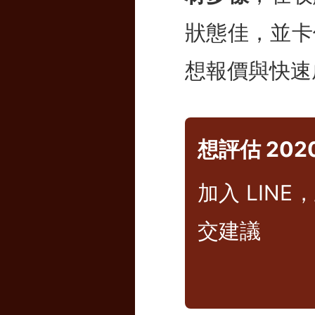
狀態佳，並卡
想報價與快速
想評估 202
加入 LIN
交建議