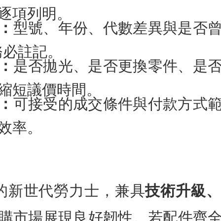
逐項列明。
：
型號、年份、代數差異與是否
務必註記。
：
是否拋光、是否更換零件、是
縮短議價時間。
：
可接受的成交條件與付款方式
效率。
25 的新世代勞力士，兼具
技術升級
購市場展現良好韌性。若配件齊