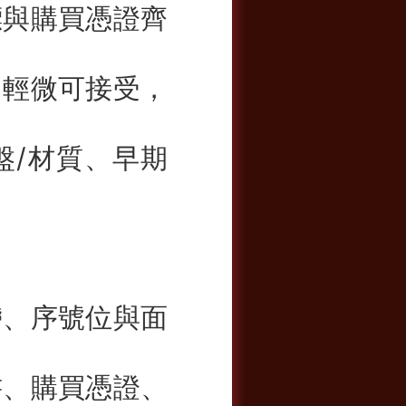
標與購買憑證齊
；輕微可接受，
盤/材質、早期
帶、序號位與面
書、購買憑證、