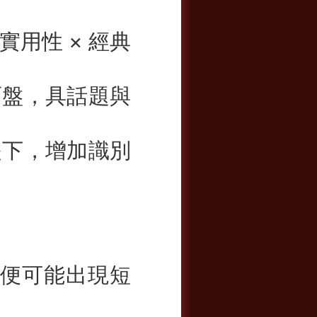
用性 × 經典
面盤，具話題與
提下，增加識別
次便可能出現短