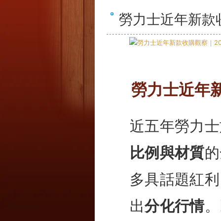
勞力士近年新款
勞力士近年新
近五年勞力士
比例與材質
的
多具話題紅利
出
分化行情
。