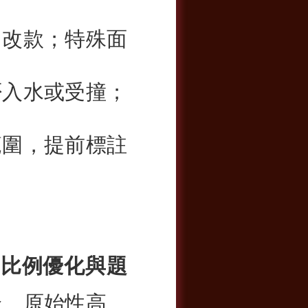
曾改款；特殊面
否入水或受撞；
範圍，提前標註
、比例優化與題
全、原始性高、