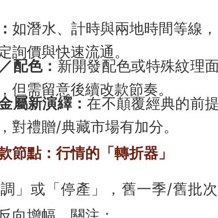
：
如潛水、計時與兩地時間等線，實
定詢價與快速流通。
／配色：
新開發配色或特殊紋理
，但需留意後續改款節奏。
金屬新演繹：
在不顛覆經典的前
，對禮贈/典藏市場有加分。
款節點：行情的「轉折器」
調」或「停產」，舊一季/舊批
反向增幅。關注：