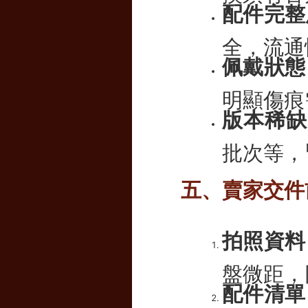
配件完整
全，流通
佩戴狀態
明顯傷痕
版本稀缺
批次等，
五、賣家交件
拍照資料
盤微距，
配件清單