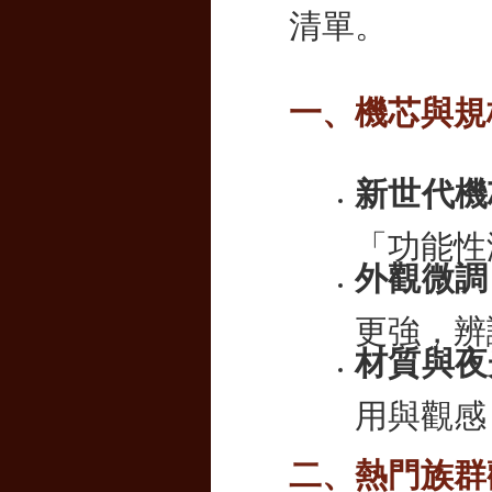
清單。
一、機芯與規
新世代機
「功能性
外觀微調
更強，辨
材質與夜
用與觀感
二、熱門族群