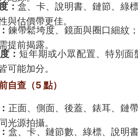
度：
盒、卡、說明書、鏈節、綠
性與估價帶更佳。
：
鍊帶鬆垮度、鏡面與圈口細紋
需提前揭露。
度：
短年期或小眾配置、特別面
皆可能加分。
前自查（5 點）
：
正面、側面、後蓋、錶耳、鏈
同光源拍攝。
：
盒、卡、鏈節數、綠標、說明