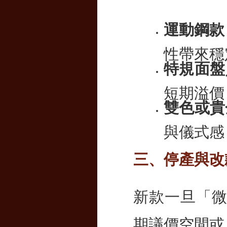
運動鋼款
性帶來穩
特規面盤
短期溢價
雙色或貴
與儀式感
三、停產與改
新款一旦「微
期議價空間或