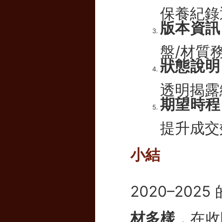
保養紀錄
版本資訊
盤/材質
狀態說明
透明揭露
期望時程
提升成交
小結
2020–20
材多樣
，在收