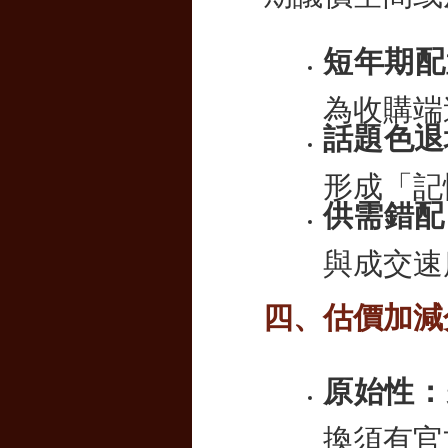
短年期配
為收購端
話題色退
形成「記
供需錯配
與成交速
四、估價加減
原始性：
換須有官