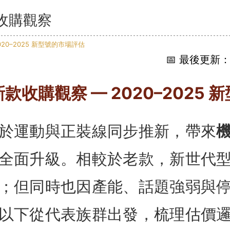
收購觀察
📅 最後更新：2
款收購觀察 — 2020–2025 
於運動與正裝線同步推新，帶來
全面升級。相較於老款，新世代
；但同時也因產能、話題強弱與
以下從代表族群出發，梳理估價