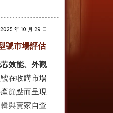
025 年 10 月 29 日
新型號市場評估
機芯效能、外觀
型號在收購市場
停產節點而呈現
邏輯與賣家自查