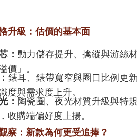
格升級：估價的基本面
芯：
動力儲存提升、擒縱與游絲
溢價」。
：
錶耳、錶帶寬窄與圈口比例更
識度與需求度上升。
光：
陶瓷圈、夜光材質升級與特
，收購端偏好度上揚。
觀察：新款為何更受追捧？