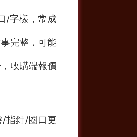
口/字樣，常成
敘事完整，可能
少，收購端報價
/指針/圈口更