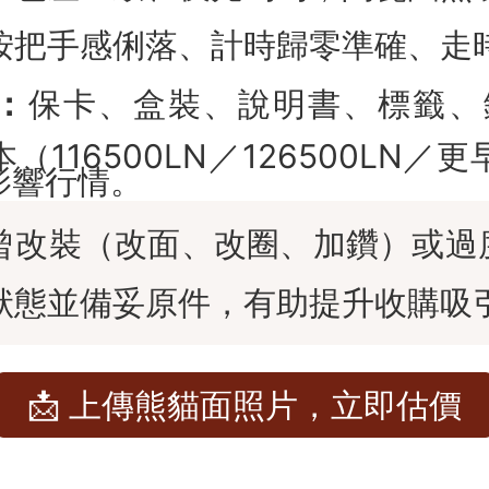
按把手感俐落、計時歸零準確、走
：
保卡、盒裝、說明書、標籤、
116500LN／126500LN／更早
皆影響行情。
曾改裝（改面、改圈、加鑽）或過
狀態並備妥原件，有助提升收購吸
📩 上傳熊貓面照片，立即估價