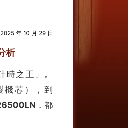
025 年 10 月 29 日
分析
士計時之王」。
製機芯），到
26500LN
，都