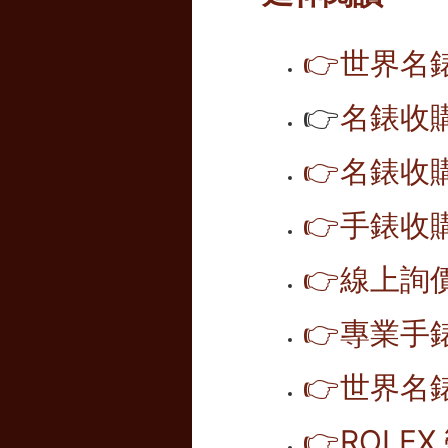
👉
世界名
👉
名錶收
👉
名錶收購
👉
手錶收
👉
線上詢
👉
專業手
👉
世界名
👉
ROLE