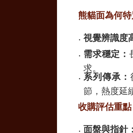
熊貓面為何特
視覺辨識度
需求穩定：
求。
系列傳承：
節，熱度延
收購評估重點
面盤與指針