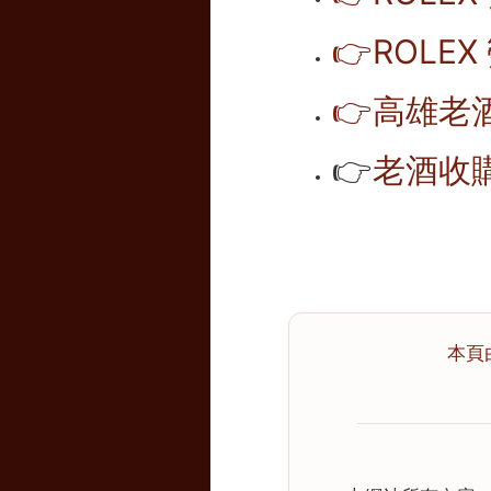
👉
ROLE
👉
高雄老
👉
老酒收
本頁