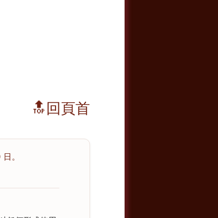
🔝回頁首
 日。