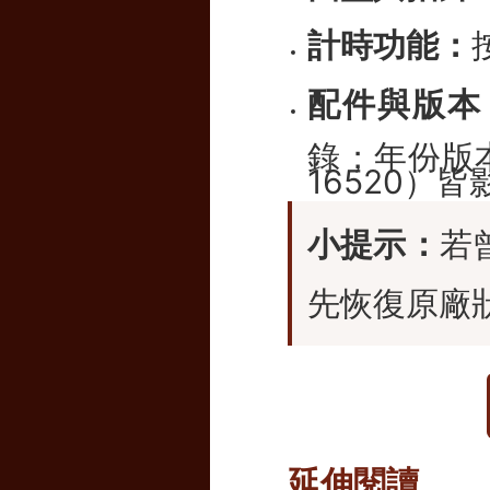
計時功能：
配件與版本
錄；年份版本（
16520）
小提示：
若
先恢復原廠
延伸閱讀