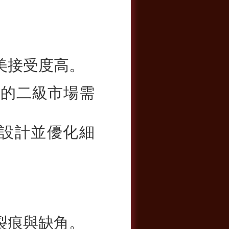
美接受度高。
續的二級市場需
 承襲設計並優化細
裂痕與缺角。