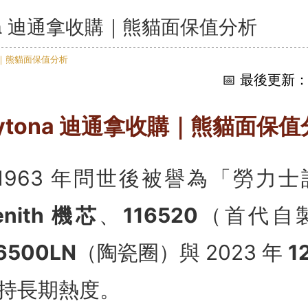
tona 迪通拿收購｜熊貓面保值分析
📅 最後更新：2
aytona 迪通拿收購｜熊貓面保值
1963 年問世後被譽為「勞力
enith 機芯
、
116520
（首代自
6500LN
（陶瓷圈）與 2023 年
1
持長期熱度。