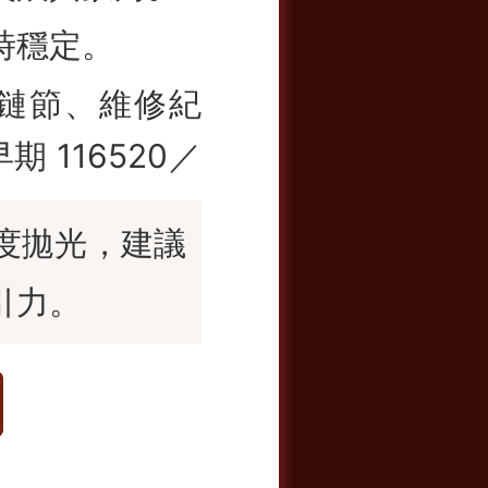
時穩定。
鏈節、維修紀
期 116520／
度拋光，建議
引力。