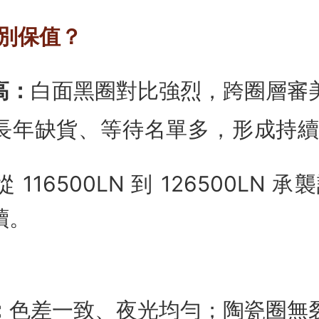
別保值？
高：
白面黑圈對比強烈，跨圈層審
長年缺貨、等待名單多，形成持
從 116500LN 到 126500LN
續。
：
色差一致、夜光均勻；陶瓷圈無